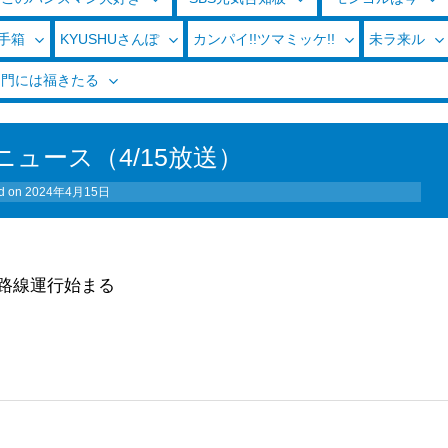
玉手箱
KYUSHUさんぽ
カンパイ!!ツマミッケ!!
未ラ来ル
く門には福きたる
ュース（4/15放送）
d on
2024年4月15日
式
路線運行始まる