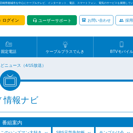
は宮崎県都城市を中心にケーブルテレビ、インターネット、電話、スマートフォン、電気のサービスを展開して
ログイン
ユーザーサポート
お問い合わせ
採用
固定電話
ケーブルプラスでんき
BTVモバイ
どニュース（4/15放送）
V 情報ナビ
番組案内
っこのハンズマン大好き
SBS元気告知板
モンゴルは今