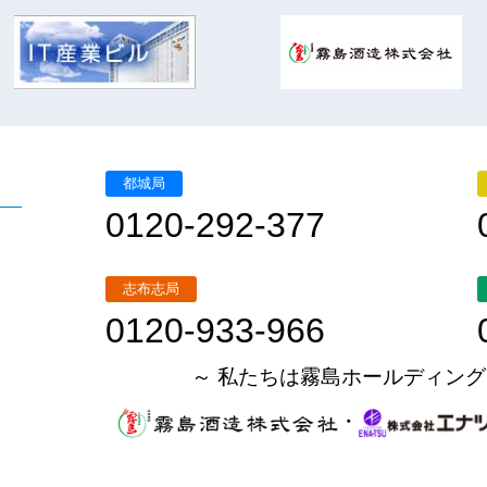
都城局
0120-292-377
志布志局
0120-933-966
～ 私たちは霧島ホールディング
・