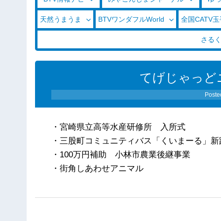
天然うまうま
BTVワンダフルWorld
全国CATV
さる
てげじゃっどニ
Poste
・宮崎県立高等水産研修所 入所
・三股町コミュニティバス「くいまーる」新
・100万円補助 小林市農業後継事業
・街角しあわせアニマル