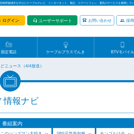
は宮崎県都城市を中心にケーブルテレビ、インターネット、電話、スマートフォン、電気のサービスを展開して
ログイン
ユーザーサポート
お問い合わせ
採用
固定電話
ケーブルプラスでんき
BTVモバイ
どニュース（4/4放送）
V 情報ナビ
番組案内
っこのハンズマン大好き
SBS元気告知板
モンゴルは今