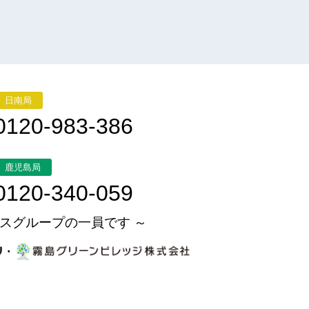
日南局
0120-983-386
鹿児島局
0120-340-059
スグループの一員です ～
・