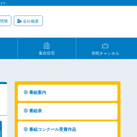
います。
情報
会社概要
ル
集合住宅
市民チャンネル
番組案内
番組表
番組コンクール受賞作品