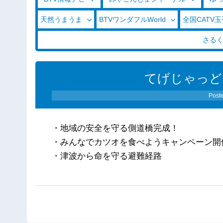
天然うまうま
BTVワンダフルWorld
全国CATV
さる
てげじゃっど
Post
・地域の安全を守る側道橋完成！
・みんなでカツオを食べようキャンペーン開
・津波から命を守る避難経路