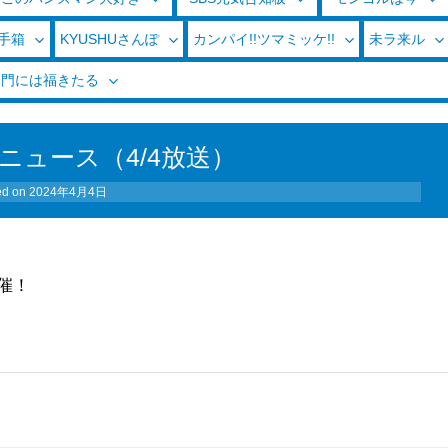
玉手箱
KYUSHUさんぽ
カンパイ!!ツマミッケ!!
未ラ来ル
く門には福きたる
ニュース（4/4放送）
ed on
2024年4月4日
催！