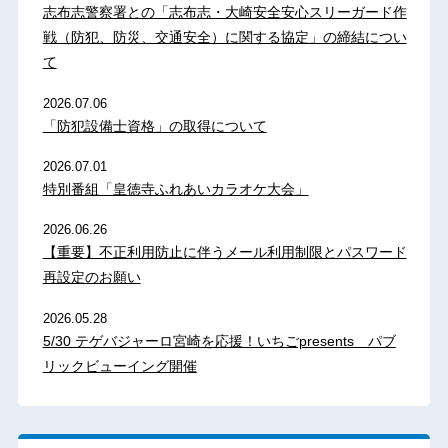
志布志警察署との「志布志・大崎安全安心スリーガード作
戦（防犯、防災、交通安全）に関する協定」の締結につい
て
2026.07.06
「防犯設備士資格」の取得について
2026.07.01
特別番組「皇徳寺ふれあいカラオケ大会」
2026.06.26
【重要】不正利用防止に伴うメール利用制限とパスワード
再設定のお願い
2026.05.28
5/30 テゲバジャーロ宮崎を応援！いちごpresents パブ
リックビューイング開催