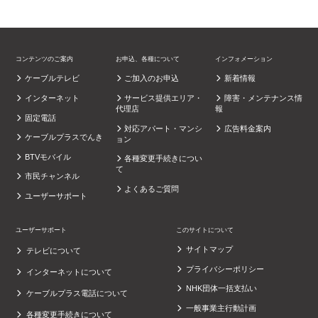
コンテンツのご案内
お申込、各種について
インフォメーション
ケーブルテレビ
ご加入のお申込
新着情報
インターネット
サービス提供エリア・
障害・メンテナンス情
代理店
報
固定電話
対応アパート・マンシ
広告料金案内
ケーブルプラスでんき
ョン
BTVモバイル
各種変更手続きについ
て
市民チャンネル
よくあるご質問
ユーザーサポート
ユーザーサポート
このサイトについて
サイトマップ
テレビについて
プライバシーポリシー
インターネットについて
NHK団体一括支払い
ケーブルプラス電話について
一般事業主行動計画
各種変更手続きについて