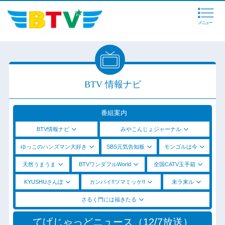
メニュー
BTV 情報ナビ
番組案内
BTV情報ナビ
みやこんじょジャーナル
ゆっこのハンズマン大好き
SBS元気告知板
モンゴルは今
天然うまうま
BTVワンダフルWorld
全国CATV玉手箱
KYUSHUさんぽ
カンパイ!!ツマミッケ!!
未ラ来ル
さるく門には福きたる
てげじゃっどニュース（12/7放送）