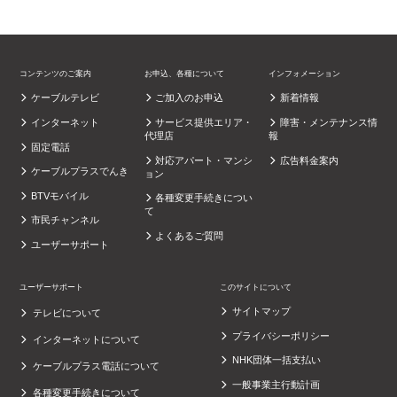
コンテンツのご案内
お申込、各種について
インフォメーション
ケーブルテレビ
ご加入のお申込
新着情報
インターネット
サービス提供エリア・
障害・メンテナンス情
代理店
報
固定電話
対応アパート・マンシ
広告料金案内
ケーブルプラスでんき
ョン
BTVモバイル
各種変更手続きについ
て
市民チャンネル
よくあるご質問
ユーザーサポート
ユーザーサポート
このサイトについて
サイトマップ
テレビについて
プライバシーポリシー
インターネットについて
NHK団体一括支払い
ケーブルプラス電話について
一般事業主行動計画
各種変更手続きについて