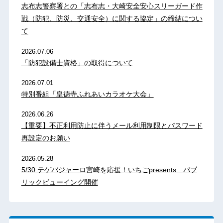
志布志警察署との「志布志・大崎安全安心スリーガード作
戦（防犯、防災、交通安全）に関する協定」の締結につい
て
2026.07.06
「防犯設備士資格」の取得について
2026.07.01
特別番組「皇徳寺ふれあいカラオケ大会」
2026.06.26
【重要】不正利用防止に伴うメール利用制限とパスワード
再設定のお願い
2026.05.28
5/30 テゲバジャーロ宮崎を応援！いちごpresents パブ
リックビューイング開催