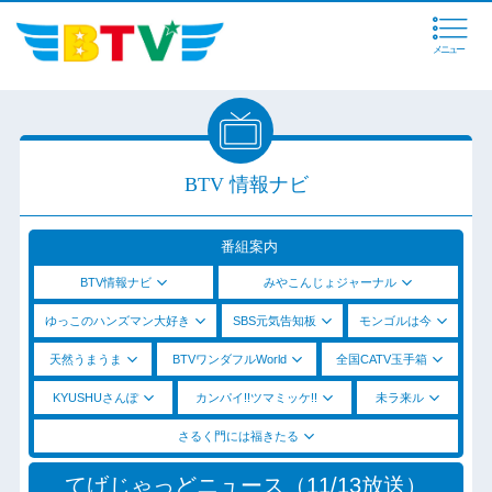
メニュー
BTV 情報ナビ
番組案内
BTV情報ナビ
みやこんじょジャーナル
ゆっこのハンズマン大好き
SBS元気告知板
モンゴルは今
天然うまうま
BTVワンダフルWorld
全国CATV玉手箱
KYUSHUさんぽ
カンパイ!!ツマミッケ!!
未ラ来ル
さるく門には福きたる
てげじゃっどニュース（11/13放送）