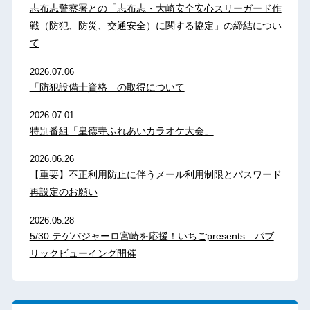
志布志警察署との「志布志・大崎安全安心スリーガード作
戦（防犯、防災、交通安全）に関する協定」の締結につい
て
2026.07.06
「防犯設備士資格」の取得について
2026.07.01
特別番組「皇徳寺ふれあいカラオケ大会」
2026.06.26
【重要】不正利用防止に伴うメール利用制限とパスワード
再設定のお願い
2026.05.28
5/30 テゲバジャーロ宮崎を応援！いちごpresents パブ
リックビューイング開催