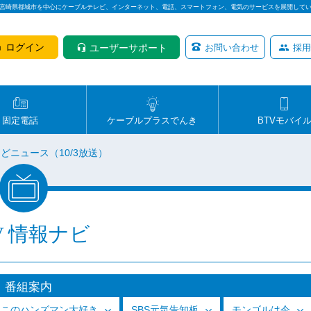
は宮崎県都城市を中心にケーブルテレビ、インターネット、電話、スマートフォン、電気のサービスを展開して
ログイン
ユーザーサポート
お問い合わせ
採用
固定電話
ケーブルプラスでんき
BTVモバイ
どニュース（10/3放送）
V 情報ナビ
番組案内
っこのハンズマン大好き
SBS元気告知板
モンゴルは今