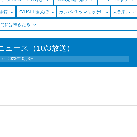
玉手箱
KYUSHUさんぽ
カンパイ!!ツマミッケ!!
未ラ来ル
く門には福きたる
ュース（10/3放送）
d on
2023年10月3日