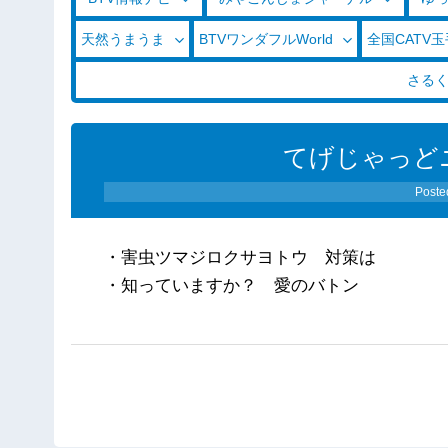
天然うまうま
BTVワンダフルWorld
全国CATV
さる
てげじゃっどニ
Poste
・害虫ツマジロクサヨトウ 対策は
・知っていますか？ 愛のバトン