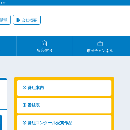
います。
情報
会社概要
ル
集合住宅
市民チャンネル
番組案内
番組表
番組コンクール受賞作品