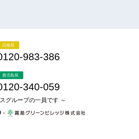
日南局
0120-983-386
鹿児島局
0120-340-059
スグループの一員です ～
・