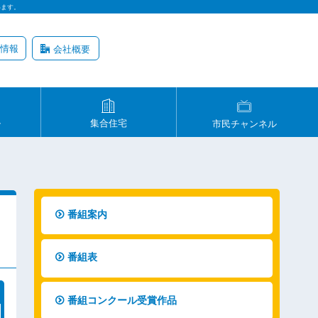
います。
情報
会社概要
ル
集合住宅
市民チャンネル
番組案内
番組表
番組コンクール受賞作品