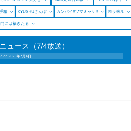
玉手箱
KYUSHUさんぽ
カンパイ!!ツマミッケ!!
未ラ来ル
く門には福きたる
ニュース（7/4放送）
ed on
2023年7月4日