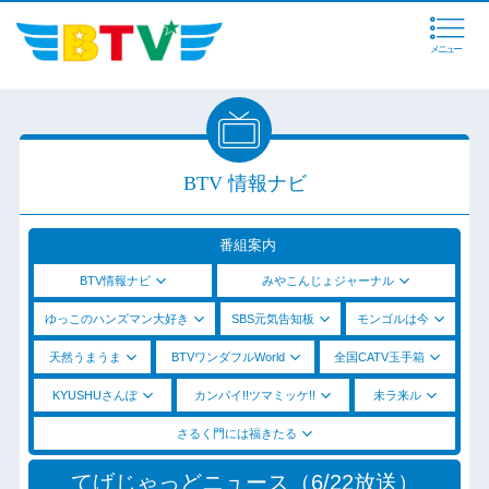
メニュー
BTV 情報ナビ
番組案内
BTV情報ナビ
みやこんじょジャーナル
ゆっこのハンズマン大好き
SBS元気告知板
モンゴルは今
天然うまうま
BTVワンダフルWorld
全国CATV玉手箱
KYUSHUさんぽ
カンパイ!!ツマミッケ!!
未ラ来ル
さるく門には福きたる
てげじゃっどニュース（6/22放送）