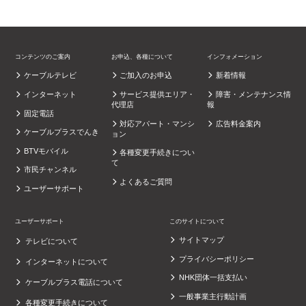
コンテンツのご案内
お申込、各種について
インフォメーション
ケーブルテレビ
ご加入のお申込
新着情報
インターネット
サービス提供エリア・
障害・メンテナンス情
代理店
報
固定電話
対応アパート・マンシ
広告料金案内
ケーブルプラスでんき
ョン
BTVモバイル
各種変更手続きについ
て
市民チャンネル
よくあるご質問
ユーザーサポート
ユーザーサポート
このサイトについて
サイトマップ
テレビについて
プライバシーポリシー
インターネットについて
NHK団体一括支払い
ケーブルプラス電話について
一般事業主行動計画
各種変更手続きについて