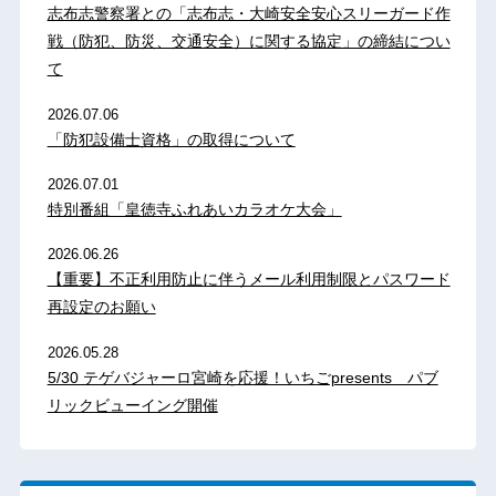
志布志警察署との「志布志・大崎安全安心スリーガード作
戦（防犯、防災、交通安全）に関する協定」の締結につい
て
2026.07.06
「防犯設備士資格」の取得について
2026.07.01
特別番組「皇徳寺ふれあいカラオケ大会」
2026.06.26
【重要】不正利用防止に伴うメール利用制限とパスワード
再設定のお願い
2026.05.28
5/30 テゲバジャーロ宮崎を応援！いちごpresents パブ
リックビューイング開催