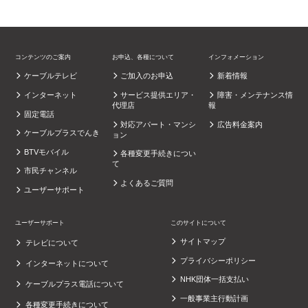
コンテンツのご案内
お申込、各種について
インフォメーション
ケーブルテレビ
ご加入のお申込
新着情報
インターネット
サービス提供エリア・
障害・メンテナンス情
代理店
報
固定電話
対応アパート・マンシ
広告料金案内
ケーブルプラスでんき
ョン
BTVモバイル
各種変更手続きについ
て
市民チャンネル
よくあるご質問
ユーザーサポート
ユーザーサポート
このサイトについて
サイトマップ
テレビについて
プライバシーポリシー
インターネットについて
NHK団体一括支払い
ケーブルプラス電話について
一般事業主行動計画
各種変更手続きについて