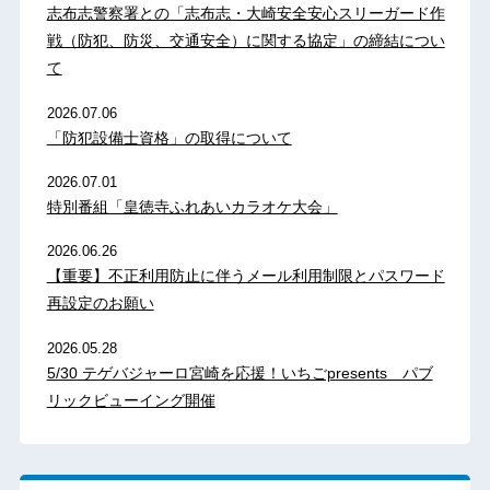
志布志警察署との「志布志・大崎安全安心スリーガード作
戦（防犯、防災、交通安全）に関する協定」の締結につい
て
2026.07.06
「防犯設備士資格」の取得について
2026.07.01
特別番組「皇徳寺ふれあいカラオケ大会」
2026.06.26
【重要】不正利用防止に伴うメール利用制限とパスワード
再設定のお願い
2026.05.28
5/30 テゲバジャーロ宮崎を応援！いちごpresents パブ
リックビューイング開催