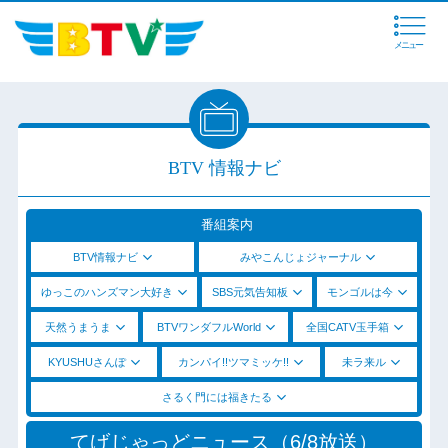
メニュー
BTV 情報ナビ
番組案内
BTV情報ナビ
みやこんじょジャーナル
ゆっこのハンズマン大好き
SBS元気告知板
モンゴルは今
天然うまうま
BTVワンダフルWorld
全国CATV玉手箱
KYUSHUさんぽ
カンパイ!!ツマミッケ!!
未ラ来ル
さるく門には福きたる
てげじゃっどニュース（6/8放送）