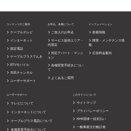
コンテンツのご案内
お申込、各種について
インフォメーション
ケーブルテレビ
ご加入のお申込
新着情報
インターネット
サービス提供エリア・
障害・メンテナンス情
代理店
報
固定電話
対応アパート・マンシ
広告料金案内
ケーブルプラスでんき
ョン
BTVモバイル
各種変更手続きについ
て
市民チャンネル
よくあるご質問
ユーザーサポート
ユーザーサポート
このサイトについて
サイトマップ
テレビについて
プライバシーポリシー
インターネットについて
NHK団体一括支払い
ケーブルプラス電話について
一般事業主行動計画
各種変更手続きについて