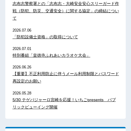
志布志警察署との「志布志・大崎安全安心スリーガード作
戦（防犯、防災、交通安全）に関する協定」の締結につい
て
2026.07.06
「防犯設備士資格」の取得について
2026.07.01
特別番組「皇徳寺ふれあいカラオケ大会」
2026.06.26
【重要】不正利用防止に伴うメール利用制限とパスワード
再設定のお願い
2026.05.28
5/30 テゲバジャーロ宮崎を応援！いちごpresents パブ
リックビューイング開催