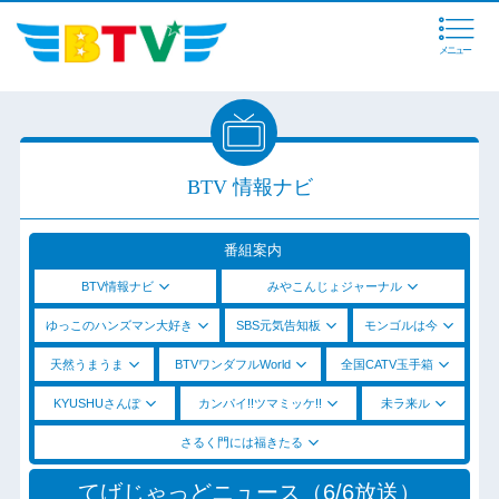
メニュー
BTV 情報ナビ
番組案内
BTV情報ナビ
みやこんじょジャーナル
ゆっこのハンズマン大好き
SBS元気告知板
モンゴルは今
天然うまうま
BTVワンダフルWorld
全国CATV玉手箱
KYUSHUさんぽ
カンパイ!!ツマミッケ!!
未ラ来ル
さるく門には福きたる
てげじゃっどニュース（6/6放送）