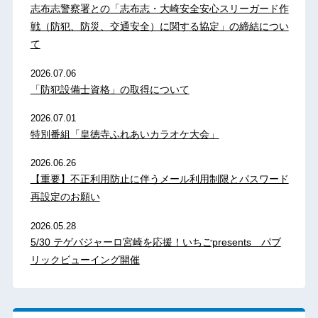
志布志警察署との「志布志・大崎安全安心スリーガード作
戦（防犯、防災、交通安全）に関する協定」の締結につい
て
2026.07.06
「防犯設備士資格」の取得について
2026.07.01
特別番組「皇徳寺ふれあいカラオケ大会」
2026.06.26
【重要】不正利用防止に伴うメール利用制限とパスワード
再設定のお願い
2026.05.28
5/30 テゲバジャーロ宮崎を応援！いちごpresents パブ
リックビューイング開催