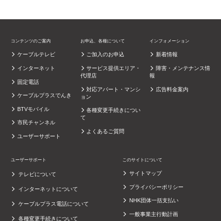
コンテンツのご案内
お申込、各種について
インフォメーション
ケーブルテレビ
ご加入のお申込
新着情報
インターネット
サービス提供エリア・
障害・メンテナンス情
代理店
報
固定電話
対応アパート・マンシ
広告料金案内
ケーブルプラスでんき
ョン
BTVモバイル
各種変更手続きについ
て
市民チャンネル
よくあるご質問
ユーザーサポート
ユーザーサポート
このサイトについて
サイトマップ
テレビについて
プライバシーポリシー
インターネットについて
NHK団体一括支払い
ケーブルプラス電話について
一般事業主行動計画
各種変更手続きについて