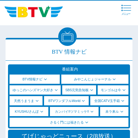
メニュー
BTV 情報ナビ
番組案内
BTV情報ナビ
みやこんじょジャーナル
ゆっこのハンズマン大好き
SBS元気告知板
モンゴルは今
天然うまうま
BTVワンダフルWorld
全国CATV玉手箱
KYUSHUさんぽ
カンパイ!!ツマミッケ!!
未ラ来ル
さるく門には福きたる
てげじゃっどニュース（2/8放送）