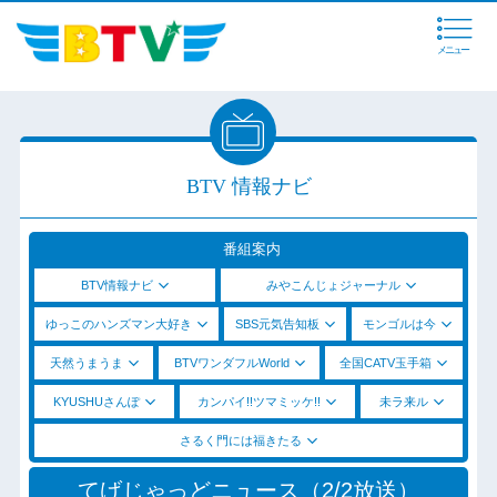
メニュー
BTV 情報ナビ
番組案内
BTV情報ナビ
みやこんじょジャーナル
ゆっこのハンズマン大好き
SBS元気告知板
モンゴルは今
天然うまうま
BTVワンダフルWorld
全国CATV玉手箱
KYUSHUさんぽ
カンパイ!!ツマミッケ!!
未ラ来ル
さるく門には福きたる
てげじゃっどニュース（2/2放送）