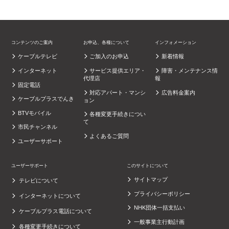
コンテンツのご案内
お申込、各種について
インフォメーション
ケーブルテレビ
ご加入のお申込
新着情報
インターネット
サービス提供エリア・
障害・メンテナンス情
代理店
報
固定電話
対応アパート・マンシ
広告料金案内
ケーブルプラスでんき
ョン
BTVモバイル
各種変更手続きについ
て
市民チャンネル
よくあるご質問
ユーザーサポート
ユーザーサポート
このサイトについて
サイトマップ
テレビについて
プライバシーポリシー
インターネットについて
NHK団体一括支払い
ケーブルプラス電話について
一般事業主行動計画
各種変更手続きについて