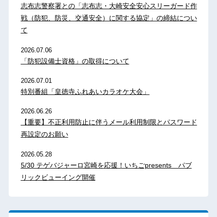
志布志警察署との「志布志・大崎安全安心スリーガード作
戦（防犯、防災、交通安全）に関する協定」の締結につい
て
2026.07.06
「防犯設備士資格」の取得について
2026.07.01
特別番組「皇徳寺ふれあいカラオケ大会」
2026.06.26
【重要】不正利用防止に伴うメール利用制限とパスワード
再設定のお願い
2026.05.28
5/30 テゲバジャーロ宮崎を応援！いちごpresents パブ
リックビューイング開催