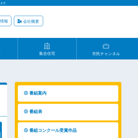
います。
情報
会社概要
ル
集合住宅
市民チャンネル
番組案内
番組表
番組コンクール受賞作品