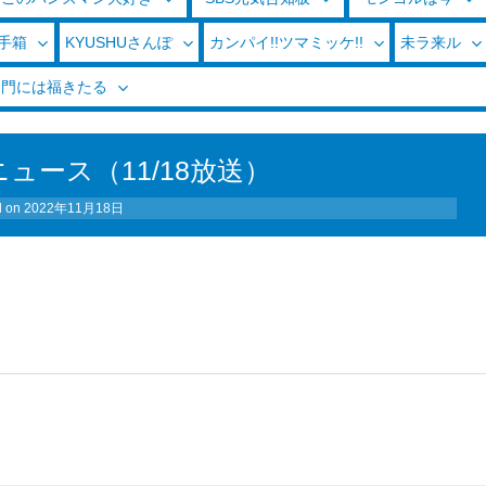
玉手箱
KYUSHUさんぽ
カンパイ!!ツマミッケ!!
未ラ来ル
く門には福きたる
ュース（11/18放送）
d on
2022年11月18日