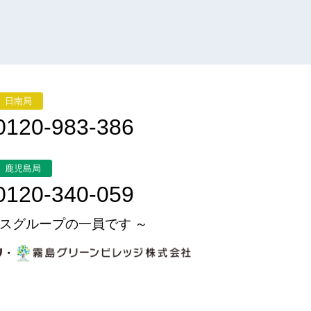
日南局
0120-983-386
鹿児島局
0120-340-059
スグループの一員です ～
・