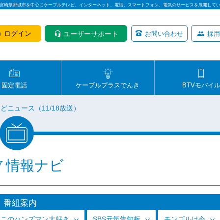
は宮崎県都城市を中心にケーブルテレビ、インターネット、電話、スマートフォン、電気のサービスを展開して
ログイン
ユーザーサポート
お問い合わせ
採用
固定電話
ケーブルプラスでんき
BTVモバイ
どニュース（11/18放送）
V 情報ナビ
番組案内
っこのハンズマン大好き
SBS元気告知板
モンゴルは今