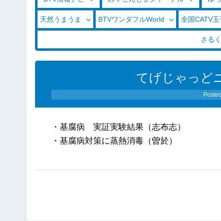
天然うまうま
BTVワンダフルWorld
全国CATV
さる
てげじゃっどニ
Poste
・基腐病 実証実験結果（志布志）
・基腐病対策に蒸熱消毒（曽於）