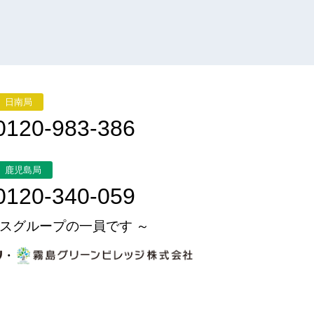
日南局
0120-983-386
鹿児島局
0120-340-059
スグループの一員です ～
・