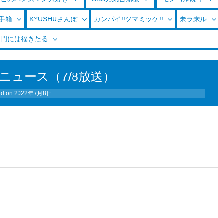
玉手箱
KYUSHUさんぽ
カンパイ!!ツマミッケ!!
未ラ来ル
く門には福きたる
ニュース（7/8放送）
ed on
2022年7月8日