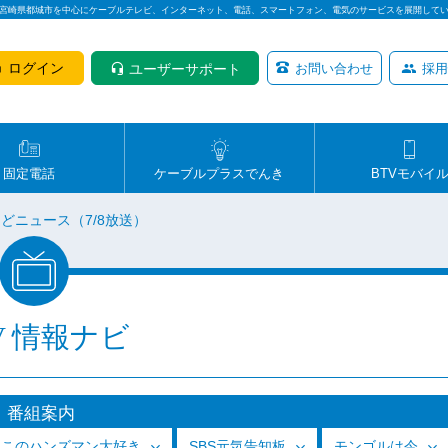
は宮崎県都城市を中心にケーブルテレビ、インターネット、電話、スマートフォン、電気のサービスを展開して
ログイン
ユーザーサポート
お問い合わせ
採用
固定電話
ケーブルプラスでんき
BTVモバイ
どニュース（7/8放送）
V 情報ナビ
番組案内
っこのハンズマン大好き
SBS元気告知板
モンゴルは今