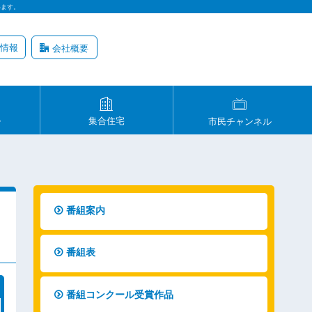
います。
情報
会社概要
ル
集合住宅
市民チャンネル
番組案内
番組表
番組コンクール受賞作品