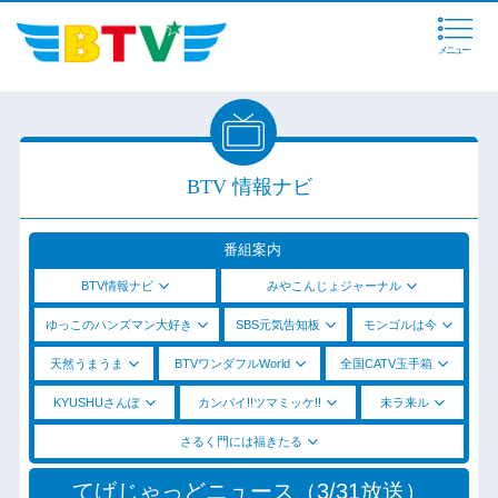
メニュー
BTV 情報ナビ
番組案内
BTV情報ナビ
みやこんじょジャーナル
ゆっこのハンズマン大好き
SBS元気告知板
モンゴルは今
天然うまうま
BTVワンダフルWorld
全国CATV玉手箱
KYUSHUさんぽ
カンパイ!!ツマミッケ!!
未ラ来ル
さるく門には福きたる
てげじゃっどニュース（3/31放送）