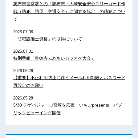
志布志警察署との「志布志・大崎安全安心スリーガード作
戦（防犯、防災、交通安全）に関する協定」の締結につい
て
2026.07.06
「防犯設備士資格」の取得について
2026.07.01
特別番組「皇徳寺ふれあいカラオケ大会」
2026.06.26
【重要】不正利用防止に伴うメール利用制限とパスワード
再設定のお願い
2026.05.28
5/30 テゲバジャーロ宮崎を応援！いちごpresents パブ
リックビューイング開催