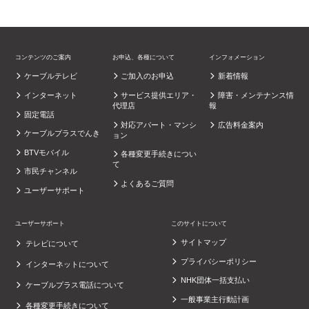
コンテンツのご案内
お申込、各種について
インフォメーション
ケーブルテレビ
ご加入のお申込
新着情報
インターネット
サービス提供エリア・
障害・メンテナンス情
代理店
報
固定電話
対応アパート・マンシ
広告料金案内
ケーブルプラスでんき
ョン
BTVモバイル
各種変更手続きについ
て
市民チャンネル
よくあるご質問
ユーザーサポート
ユーザーサポート
このサイトについて
サイトマップ
テレビについて
プライバシーポリシー
インターネットについて
NHK団体一括支払い
ケーブルプラス電話について
一般事業主行動計画
各種変更手続きについて