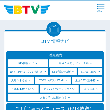
メニュー
BTV 情報ナビ
番組案内
BTV情報ナビ
みやこんじょジャーナル
ゆっこのハンズマン大好き
SBS元気告知板
モンゴルは今
天然うまうま
BTVワンダフルWorld
全国CATV玉手箱
KYUSHUさんぽ
カンパイ!!ツマミッケ!!
未ラ来ル
さるく門には福きたる
てげじゃっどニュース（6/14放送）