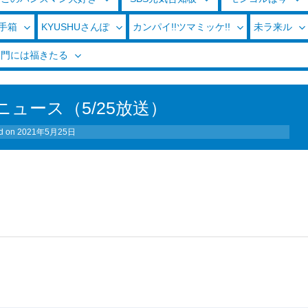
玉手箱
KYUSHUさんぽ
カンパイ!!ツマミッケ!!
未ラ来ル
く門には福きたる
ュース（5/25放送）
d on
2021年5月25日