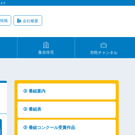
います。
情報
会社概要
ル
集合住宅
市民チャンネル
番組案内
番組表
番組コンクール受賞作品