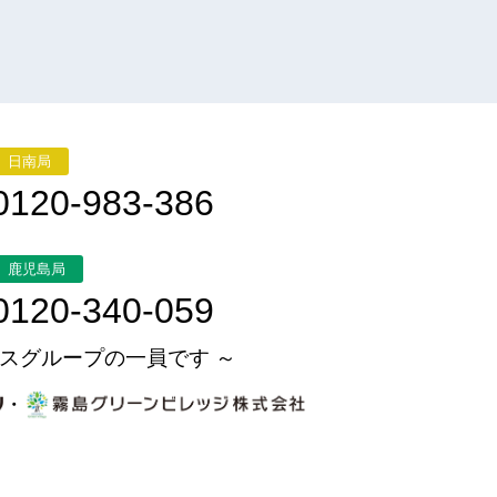
日南局
0120-983-386
鹿児島局
0120-340-059
スグループの一員です ～
・