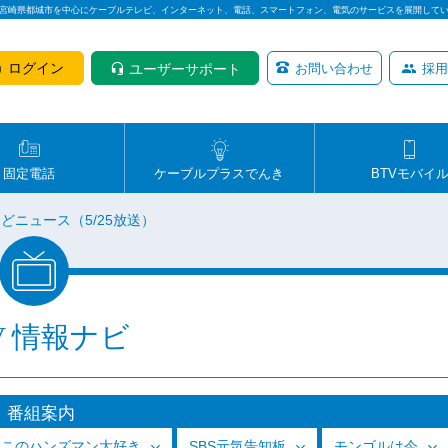
は宮崎県都城市を中心にケーブルテレビ、インターネット、電話、スマートフォン、電気のサービスを展開して
ログイン
ユーザーサポート
お問い合わせ
採用
固定電話
ケーブルプラスでんき
BTVモバイ
どニュース（5/25放送）
V 情報ナビ
番組案内
っこのハンズマン大好き
SBS元気告知板
モンゴルは今