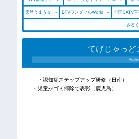
天然うまうま
BTVワンダフルWorld
全国CATV
さる
てげじゃっどニ
Poste
・認知症ステップアップ研修（日南）
・児童がゴミ掃除で表彰（鹿児島）