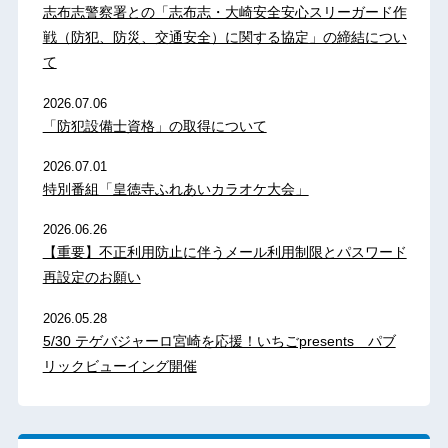
志布志警察署との「志布志・大崎安全安心スリーガード作
戦（防犯、防災、交通安全）に関する協定」の締結につい
て
2026.07.06
「防犯設備士資格」の取得について
2026.07.01
特別番組「皇徳寺ふれあいカラオケ大会」
2026.06.26
【重要】不正利用防止に伴うメール利用制限とパスワード
再設定のお願い
2026.05.28
5/30 テゲバジャーロ宮崎を応援！いちごpresents パブ
リックビューイング開催