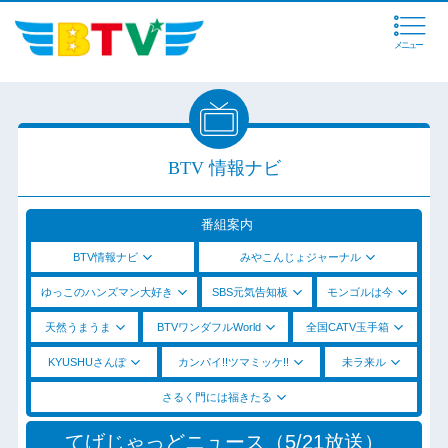
メニュー
BTV 情報ナビ
番組案内
BTV情報ナビ
みやこんじょジャーナル
ゆっこのハンズマン大好き
SBS元気告知板
モンゴルは今
天然うまうま
BTVワンダフルWorld
全国CATV玉手箱
KYUSHUさんぽ
カンパイ!!ツマミッケ!!
未ラ来ル
さるく門には福きたる
てげじゃっどニュース（5/21放送）