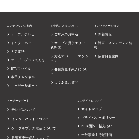
コンテンツのご案内
お申込、各種について
インフォメーション
ケーブルテレビ
ご加入のお申込
新着情報
インターネット
サービス提供エリア・
障害・メンテナンス情
代理店
報
固定電話
対応アパート・マンシ
広告料金案内
ケーブルプラスでんき
ョン
BTVモバイル
各種変更手続きについ
て
市民チャンネル
よくあるご質問
ユーザーサポート
ユーザーサポート
このサイトについて
サイトマップ
テレビについて
プライバシーポリシー
インターネットについて
NHK団体一括支払い
ケーブルプラス電話について
一般事業主行動計画
各種変更手続きについて