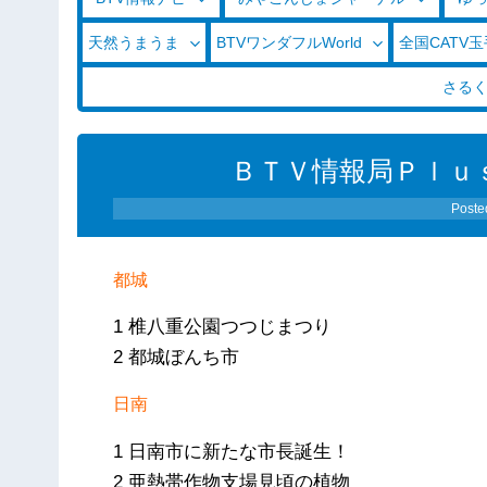
天然うまうま
BTVワンダフルWorld
全国CATV
さる
ＢＴＶ情報局Ｐｌｕ
Poste
都城
1 椎八重公園つつじまつり
2 都城ぼんち市
日南
1 日南市に新たな市長誕生！
2 亜熱帯作物支場見頃の植物