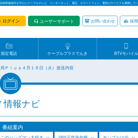
は宮崎県都城市を中心にケーブルテレビ、インターネット、電話、スマートフォン、電気のサービスを展開して
ログイン
ユーザーサポート
お問い合わせ
採用
固定電話
ケーブルプラスでんき
BTVモバイ
報局Ｐｌｕｓ４月１６日（火）放送内容
V 情報ナビ
番組案内
っこのハンズマン大好き
SBS元気告知板
モンゴルは今