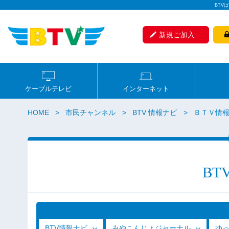
BTV
新規ご加入
ケーブルテレビ
インターネット
HOME
市民チャンネル
BTV 情報ナビ
ＢＴＶ情
BT
BTV情報ナビ
みやこんじょジャーナル
ゆ