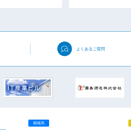
よくある
ご質問
都城局