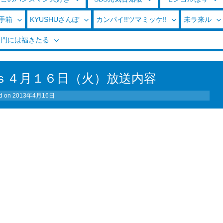
玉手箱
KYUSHUさんぽ
カンパイ!!ツマミッケ!!
未ラ来ル
く門には福きたる
ｓ４月１６日（火）放送内容
d on
2013年4月16日