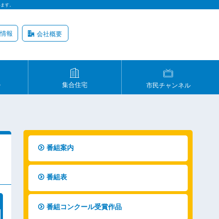
います。
情報
会社概要
ル
集合住宅
市民チャンネル
番組案内
番組表
番組コンクール受賞作品