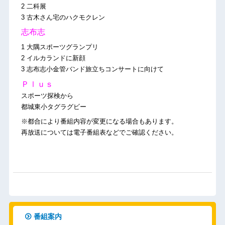
2 二科展
3 古木さん宅のハクモクレン
志布志
1 大隅スポーツグランプリ
2 イルカランドに新顔
3 志布志小金管バンド旅立ちコンサートに向けて
Ｐｌｕｓ
スポーツ探検から
都城東小タグラグビー
※都合により番組内容が変更になる場合もあります。
再放送については電子番組表などでご確認ください。
番組案内