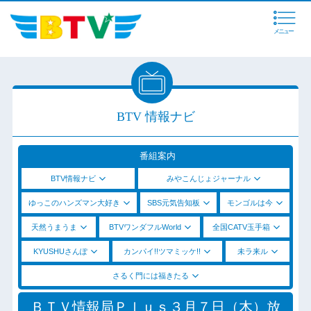
メニュー
BTV 情報ナビ
番組案内
BTV情報ナビ
みやこんじょジャーナル
ゆっこのハンズマン大好き
SBS元気告知板
モンゴルは今
天然うまうま
BTVワンダフルWorld
全国CATV玉手箱
KYUSHUさんぽ
カンパイ!!ツマミッケ!!
未ラ来ル
さるく門には福きたる
ＢＴＶ情報局Ｐｌｕｓ３月７日（木）放