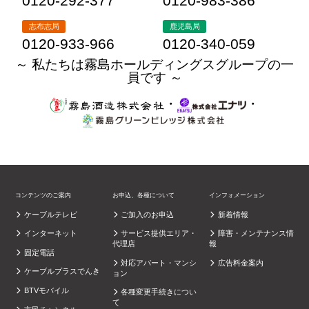
0120-292-377
0120-983-386
志布志局
鹿児島局
0120-933-966
0120-340-059
～ 私たちは霧島ホールディングスグループの一
員です ～
・
・
コンテンツのご案内
お申込、各種について
インフォメーション
ケーブルテレビ
ご加入のお申込
新着情報
インターネット
サービス提供エリア・
障害・メンテナンス情
代理店
報
固定電話
対応アパート・マンシ
広告料金案内
ケーブルプラスでんき
ョン
BTVモバイル
各種変更手続きについ
て