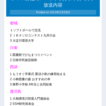
放送内容
Posted on
2013年2月28日
都城
１ソフトボールで交流
2 ＪＢＡソロコンテスト九州大会
3 大淀川環境大学
日南
1 図書館でひなまつりイベント
2 日南市民族芸能祭
西諸
1 もうすぐ卒業式 栗須小歌の練習始まる
2 小林図書の森 おすすめの本
3 狭野小学校 6年生と合同給食
鹿児島
1 大相撲境川部屋入門激励会
2 SSH研究発表会