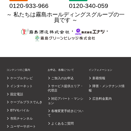
0120-933-966
0120-340-059
～ 私たちは霧島ホールディングスグループの一
員です ～
・
・
コンテンツのご案内
お申込、各種について
インフォメーション
ケーブルテレビ
ご加入のお申込
新着情報
インターネット
サービス提供エリア・
障害・メンテナンス情
代理店
報
固定電話
対応アパート・マンシ
広告料金案内
ケーブルプラスでんき
ョン
BTVモバイル
各種変更手続きについ
て
市民チャンネル
よくあるご質問
ユーザーサポート