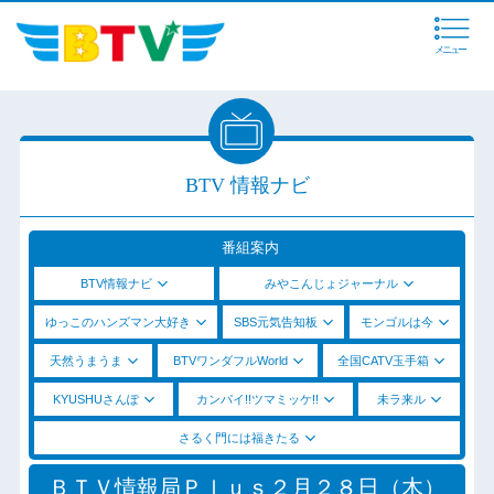
メニュー
BTV 情報ナビ
番組案内
BTV情報ナビ
みやこんじょジャーナル
ゆっこのハンズマン大好き
SBS元気告知板
モンゴルは今
天然うまうま
BTVワンダフルWorld
全国CATV玉手箱
KYUSHUさんぽ
カンパイ!!ツマミッケ!!
未ラ来ル
さるく門には福きたる
ＢＴＶ情報局Ｐｌｕｓ２月２８日（木）