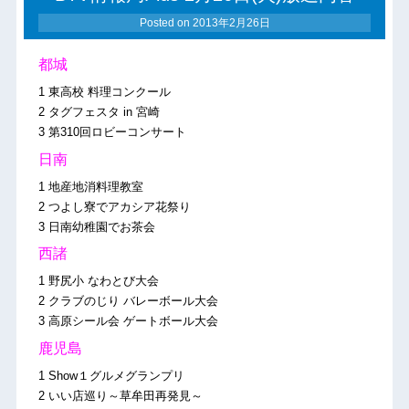
Posted on
2013年2月26日
都城
1 東高校 料理コンクール
2 タグフェスタ in 宮崎
3 第310回ロビーコンサート
日南
1 地産地消料理教室
2 つよし寮でアカシア花祭り
3 日南幼稚園でお茶会
西諸
1 野尻小 なわとび大会
2 クラブのじり バレーボール大会
3 高原シール会 ゲートボール大会
鹿児島
1 Show１グルメグランプリ
2 いい店巡り～草牟田再発見～