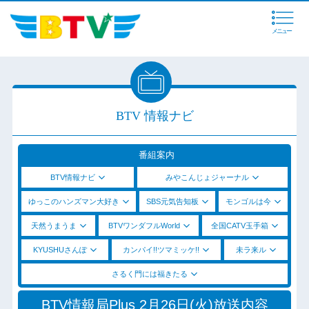
メニュー
BTV 情報ナビ
番組案内
BTV情報ナビ
みやこんじょジャーナル
ゆっこのハンズマン大好き
SBS元気告知板
モンゴルは今
天然うまうま
BTVワンダフルWorld
全国CATV玉手箱
KYUSHUさんぽ
カンパイ!!ツマミッケ!!
未ラ来ル
さるく門には福きたる
BTV情報局Plus 2月26日(火)放送内容