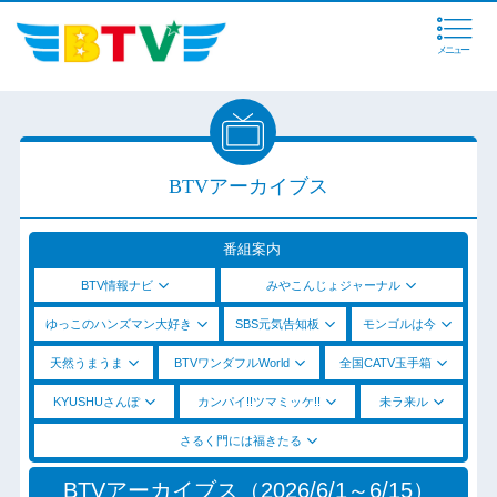
メニュー
BTVアーカイブス
番組案内
BTV情報ナビ
みやこんじょジャーナル
ゆっこのハンズマン大好き
SBS元気告知板
モンゴルは今
天然うまうま
BTVワンダフルWorld
全国CATV玉手箱
KYUSHUさんぽ
カンパイ!!ツマミッケ!!
未ラ来ル
さるく門には福きたる
BTVアーカイブス（2026/6/1～6/15）