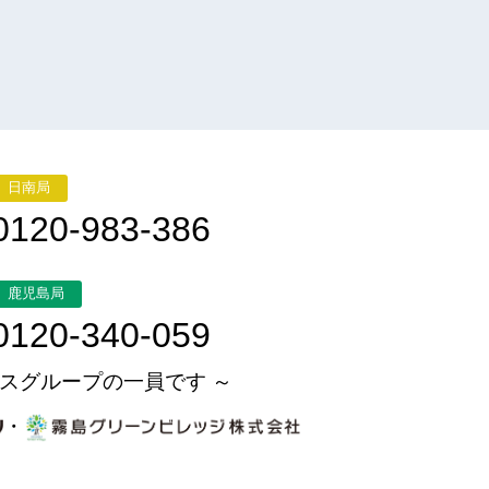
日南局
0120-983-386
鹿児島局
0120-340-059
スグループの一員です ～
・