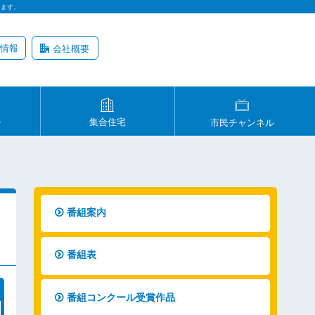
います。
情報
会社概要
ル
集合住宅
市民チャンネル
番組案内
番組表
番組コンクール受賞作品