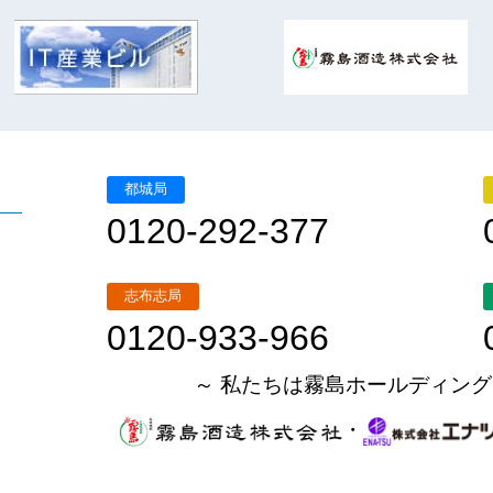
都城局
0120-292-377
志布志局
0120-933-966
～ 私たちは霧島ホールディング
・