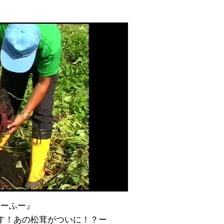
とーふー』
です！あの松茸がついに！？ー