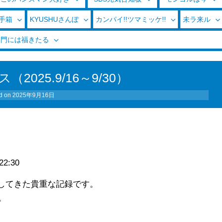
玉手箱
KYUSHUさんぽ
カンパイ!!ツマミッケ!!
未ラ来ル
く門には福きたる
2025.9/16～9/30）
d on
2025年9月16日
22:30
材してきた貴重な記録です。
。