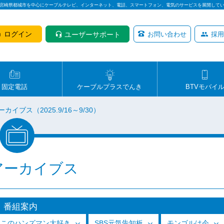
は宮崎県都城市を中心にケーブルテレビ、インターネット、電話、スマートフォン、電気のサービスを展開して
ログイン
ユーザーサポート
お問い合わせ
採用
固定電話
ケーブルプラスでんき
BTVモバイ
ーカイブス（2025.9/16～9/30）
アーカイブス
番組案内
っこのハンズマン大好き
SBS元気告知板
モンゴルは今