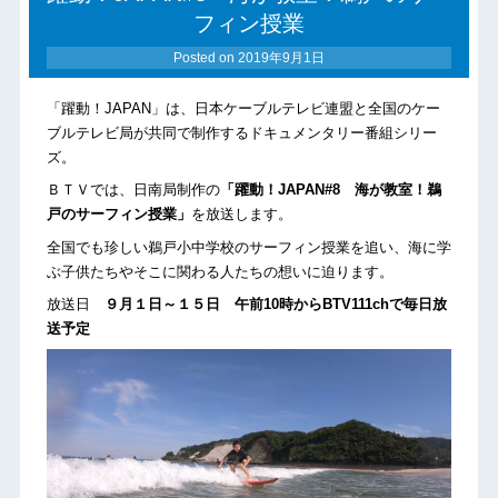
フィン授業
Posted on
2019年9月1日
「躍動！JAPAN」は、日本ケーブルテレビ連盟と全国のケー
ブルテレビ局が共同で制作するドキュメンタリー番組シリー
ズ。
ＢＴＶでは、日南局制作の
「躍動！JAPAN#8 海が教室！鵜
戸のサーフィン授業」
を放送します。
全国でも珍しい鵜戸小中学校のサーフィン授業を追い、海に学
ぶ子供たちやそこに関わる人たちの想いに迫ります。
放送日
９月１日～１５日 午前10時からBTV111chで毎日放
送予定