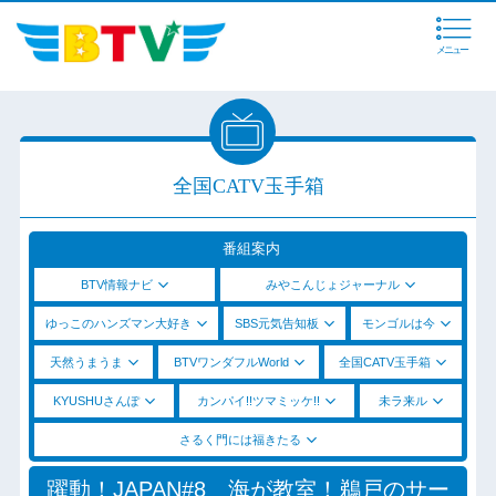
メニュー
全国CATV玉手箱
番組案内
BTV情報ナビ
みやこんじょジャーナル
ゆっこのハンズマン大好き
SBS元気告知板
モンゴルは今
天然うまうま
BTVワンダフルWorld
全国CATV玉手箱
KYUSHUさんぽ
カンパイ!!ツマミッケ!!
未ラ来ル
さるく門には福きたる
躍動！JAPAN#8 海が教室！鵜戸のサー