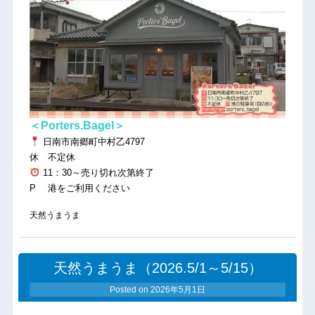
＜Porters.Bagel＞
日南市南郷町中村乙4797
休 不定休
11：30～売り切れ次第終了
P 港をご利用ください
天然うまうま
天然うまうま（2026.5/1～5/15）
Posted on
2026年5月1日