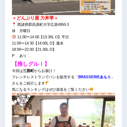
＜どんぶり屋 力丼亭＞
西諸県郡高原町大字広原4950-3
休 月曜日
11:00〜14:00【13:30L.O】平日
11:00〜14:30【14:00L.O】週末
18:00〜22:00【21:30L.O】
P あり
【推しグル！】
今回は
三股町
からお届け！
フレンチレストランでパンを販売する「
BRASSERIEあもり
」
さんをご紹介します
気になるランキングはぜひ放送をご覧ください