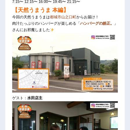
7:15〜 12:15〜 16:00〜 19:45〜 21:15〜
【天然うまうま 本編】
今回の天然うまうまは
都城市山之口町
からお届け！
肉汁たっぷりのハンバーグが楽しめる「
ハンバーグの皓正。
」
さんにお邪魔しました
ゲスト：
水田店主