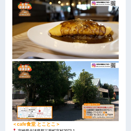
＜cafe食堂 とことこ＞
宮崎県北諸県郡三股町宮村2973-1