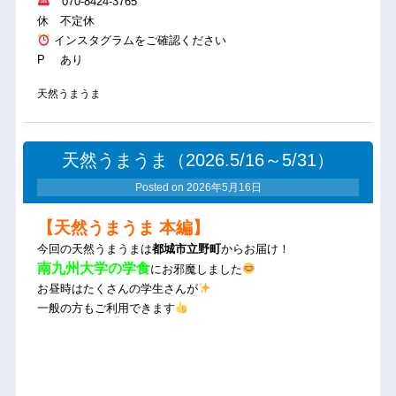
070-8424-3765
休 不定休
インスタグラムをご確認ください
P あり
天然うまうま
天然うまうま（2026.5/16～5/31）
Posted on
2026年5月16日
【天然うまうま 本編】
今回の天然うまうまは
都城市立野町
からお届け！
南九州大学の学食
にお邪魔しました
お昼時はたくさんの学生さんが
一般の方もご利用できます