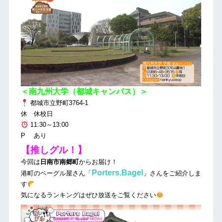
＜南九州大学（都城キャンパス）＞
都城市立野町3764-1
休 休校日
11:30～13:00
P あり
【推しグル！】
今回は
日南市南郷町
からお届け！
Porters.Bagel
港町のベーグル屋さん「
」さんをご紹介しま
す
気になるランキングはぜひ放送をご覧ください