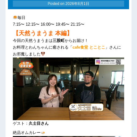
Posted on
2026年8月1日
毎日
7:15〜 12:15〜 16:00〜 19:45〜 21:15〜
【天然うまうま 本編】
今回の天然うまうまは
三股町
からお届け！
お料理とわんちゃんに癒される「
cafe食堂 とことこ
」さんに
お邪魔しました
ゲスト：
久士目さん
絶品オムカレー