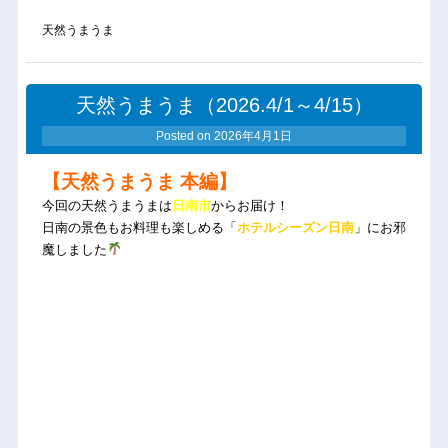
天然うまうま
天然うまうま（2026.4/1～4/15）
Posted on
2026年4月1日
【天然うまうま 本編】
今回の天然うまうまは
日南市
からお届け！
日南の景色もお料理も楽しめる「
ホテルシーズン日南
」にお邪
魔しました