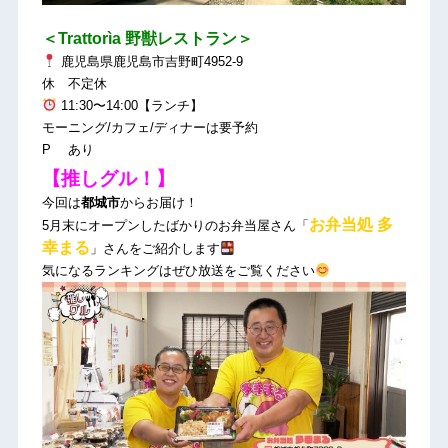
＜Trattorìa 野獣レストラン＞
鹿児島県鹿児島市吉野町4952-9
休 不定休
11:30〜14:00【ランチ】
モーニング/カフェ/ディナーは要予約
P あり
【推しグル！】
今回は
都城市
からお届け！
お弁当処 多
5月末にオープンしたばかりのお弁当屋さん「
幸まる
」さんをご紹介します
気になるランキングはぜひ放送をご覧ください