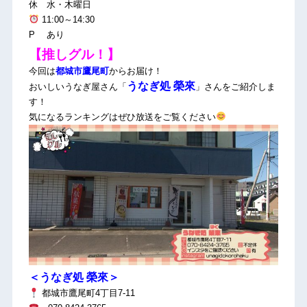
休 水・木曜日
11:00～14:30
P あり
【推しグル！】
今回は
都城市鷹尾町
からお届け！
うなぎ処 榮來
おいしいうなぎ屋さん「
」さんをご紹介しま
す！
気になるランキングはぜひ放送をご覧ください
＜うなぎ処 榮來＞
都城市鷹尾町4丁目7-11