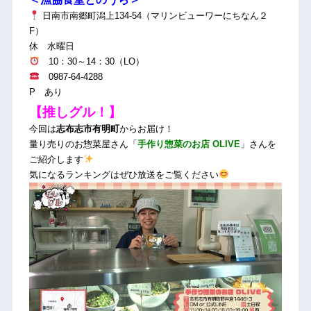
日南市南郷町潟上134-54（マリンビューワーにちなん２
F）
休 水曜日
10：30～14：30（LO）
0987-64-4288
P あり
【推しグル！】
今回は
志布志市有明町
からお届け！
量り売りのお惣菜屋さん「
手作り惣菜のお店 OLIVE
」さんを
ご紹介します
気になるランキングはぜひ放送をご覧ください