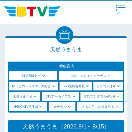
メニュー
天然うまうま
番組案内
BTV情報ナビ
みやこんじょジャーナル
ゆっこのハンズマン大好き
SBS元気告知板
モンゴルは今
天然うまうま
BTVアーカイブス
BTVワンダフルWorld
全国CATV玉手箱
未ラ来ル
さるく門には福きたる
天然うまうま（2026.8/1～8/15）