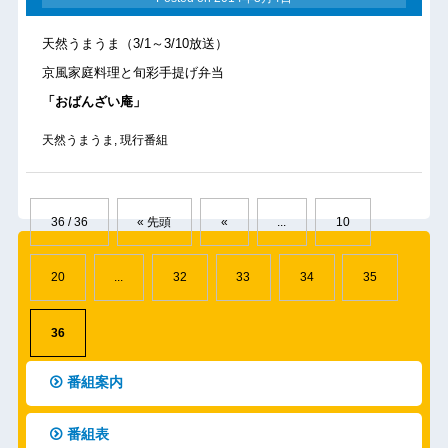
天然うまうま（3/1～3/10放送）
京風家庭料理と旬彩手提げ弁当
「おばんざい庵」
天然うまうま
,
現行番組
36 / 36
« 先頭
«
...
10
20
...
32
33
34
35
36
番組案内
番組表