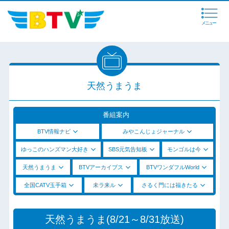
メニュー
天然うまうま
番組案内
BTV情報ナビ
みやこんじょジャーナル
ゆっこのハンズマン大好き
SBS元気告知板
モンゴルは今
天然うまうま
BTVアーカイブス
BTVワンダフルWorld
全国CATV玉手箱
未ラ来ル
さるく門には福きたる
天然うまうま(8/21～8/31放送)