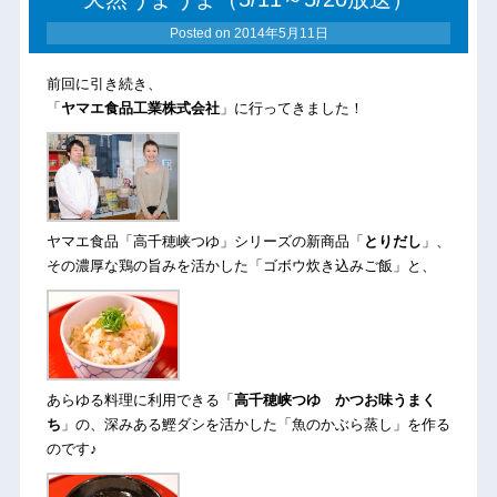
Posted on
2014年5月11日
前回に引き続き、
「
ヤマエ食品工業株式会社
」に行ってきました！
ヤマエ食品「高千穂峡つゆ」シリーズの新商品「
とりだし
」、
その濃厚な鶏の旨みを活かした「ゴボウ炊き込みご飯」と、
あらゆる料理に利用できる「
高千穂峡つゆ かつお味うまく
ち
」の、深みある鰹ダシを活かした「魚のかぶら蒸し」を作る
のです♪