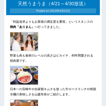
天然うまうま（4/21～4/30放送）
Posted on
2014年4月21日
「利益追求よりもお客様の満足度を重視」というスタンスの
焼肉「ありまん」
へ行ってきました。
野菜も肉も食材のレベルの高さはピカイチ、40年間愛される
焼肉屋です。
日本一の宮崎牛や自家製キムチを使った牛ロースランチや韓国
冷麺の美味しさを山森玲奈がご紹介します。