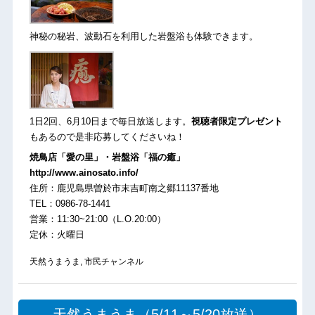
神秘の秘岩、波動石を利用した岩盤浴も体験できます。
1日2回、6月10日まで毎日放送します。
視聴者限定プレゼント
もあるので是非応募してくださいね！
焼鳥店「愛の里」・岩盤浴「福の癒」
http://www.ainosato.info/
住所：鹿児島県曽於市末吉町南之郷11137番地
TEL：0986-78-1441
営業：11:30~21:00（L.O.20:00）
定休：火曜日
天然うまうま
,
市民チャンネル
天然うまうま（5/11～5/20放送）