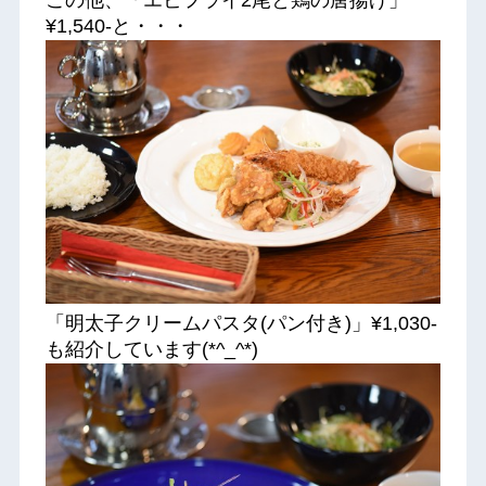
この他、「エビフライ2尾と鶏の唐揚げ」
¥1,540-と・・・
「明太子クリームパスタ(パン付き)」¥1,030-
も紹介しています(*^_^*)