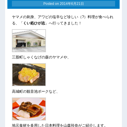
Posted on
2014年6月21日
ヤマメの刺身、アワビの塩辛など珍しい（?）料理が食べられ
る、「
くい処ひが志
」へ行ってきました！
三股町しゃくなげの森のヤマメや、
高城町の観音池ポークなど、
地元食材を多用した日本料理を山森玲奈がご紹介します。