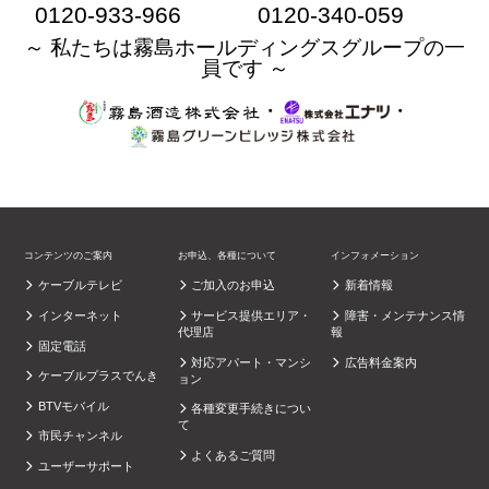
0120-933-966
0120-340-059
～ 私たちは霧島ホールディングスグループの一
員です ～
・
・
コンテンツのご案内
お申込、各種について
インフォメーション
ケーブルテレビ
ご加入のお申込
新着情報
インターネット
サービス提供エリア・
障害・メンテナンス情
代理店
報
固定電話
対応アパート・マンシ
広告料金案内
ケーブルプラスでんき
ョン
BTVモバイル
各種変更手続きについ
て
市民チャンネル
よくあるご質問
ユーザーサポート