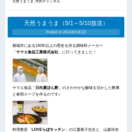
天然うまうま
,
市民チャンネル
天然うまうま（5/1～5/10放送）
Posted on
2014年5月1日
都城市にある140年以上の歴史を誇る調味料メーカー
「
ヤマエ食品工業株式会社
」に行ってきました！
ヤマエ食品「
日向夏ぽん酢
」のさわやかな酸味を活かした酢豚
と春雨スープを作るのです♪
料理教室「
LOVEらぼキッチン
」の
江夏敬子先生
と、山森玲奈