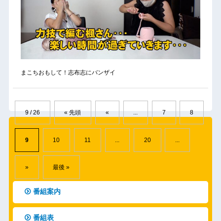
まこちおもして！志布志にバンザイ
9 / 26
« 先頭
«
...
7
8
9
10
11
...
20
...
»
最後 »
番組案内
番組表