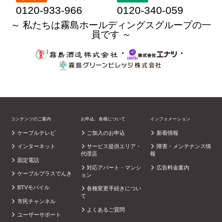
0120-933-966
0120-340-059
～ 私たちは霧島ホールディングスグループの一
員です ～
・
・
コンテンツのご案内
お申込、各種について
インフォメーション
ケーブルテレビ
ご加入のお申込
新着情報
インターネット
サービス提供エリア・
障害・メンテナンス情
代理店
報
固定電話
対応アパート・マンシ
広告料金案内
ケーブルプラスでんき
ョン
BTVモバイル
各種変更手続きについ
て
市民チャンネル
よくあるご質問
ユーザーサポート