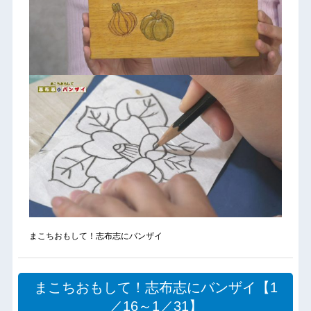
まこちおもして！志布志にバンザイ
まこちおもして！志布志にバンザイ【1
／16～1／31】