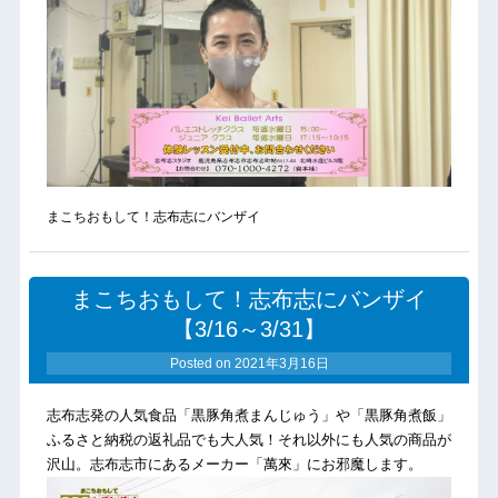
まこちおもして！志布志にバンザイ
まこちおもして！志布志にバンザイ
【3/16～3/31】
Posted on
2021年3月16日
志布志発の人気食品「黒豚角煮まんじゅう」や「黒豚角煮飯」
ふるさと納税の返礼品でも大人気！それ以外にも人気の商品が
沢山。志布志市にあるメーカー「萬來」にお邪魔します。