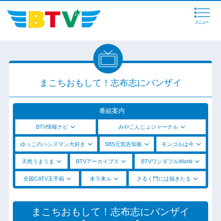
メニュー
まこちおもして！志布志にバンザイ
番組案内
BTV情報ナビ
みやこんじょジャーナル
ゆっこのハンズマン大好き
SBS元気告知板
モンゴルは今
天然うまうま
BTVアーカイブス
BTVワンダフルWorld
全国CATV玉手箱
未ラ来ル
さるく門には福きたる
まこちおもして！志布志にバンザイ