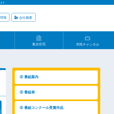
います。
情報
会社概要
ル
集合住宅
市民チャンネル
番組案内
番組表
番組コンクール受賞作品