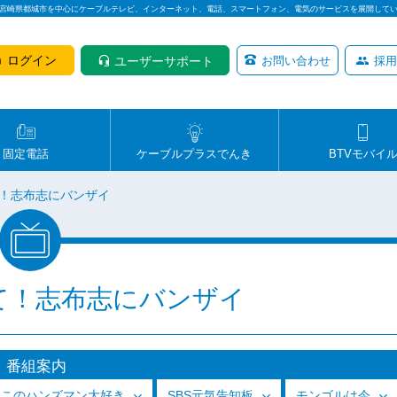
は宮崎県都城市を中心にケーブルテレビ、インターネット、電話、スマートフォン、電気のサービスを展開して
ログイン
ユーザーサポート
お問い合わせ
採用
固定電話
ケーブルプラスでんき
BTVモバイ
！志布志にバンザイ
て！志布志にバンザイ
番組案内
っこのハンズマン大好き
SBS元気告知板
モンゴルは今