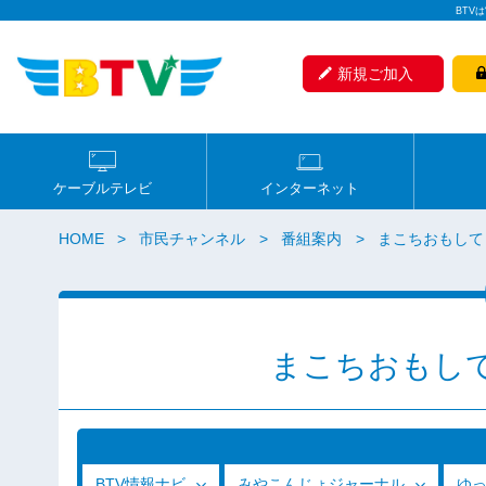
BTV
新規ご加入
ケーブルテレビ
インターネット
HOME
市民チャンネル
番組案内
まこちおもして
まこちおもし
BTV情報ナビ
みやこんじょジャーナル
ゆ