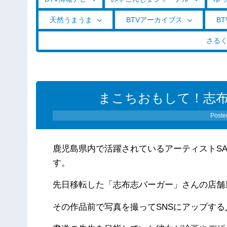
天然うまうま
BTVアーカイブス
BT
さる
まこちおもして！志布志
Poste
鹿児島県内で活躍されているアーティストS
す。
先日移転した「志布志バーガー」さんの店舗
その作品前で写真を撮ってSNSにアップす