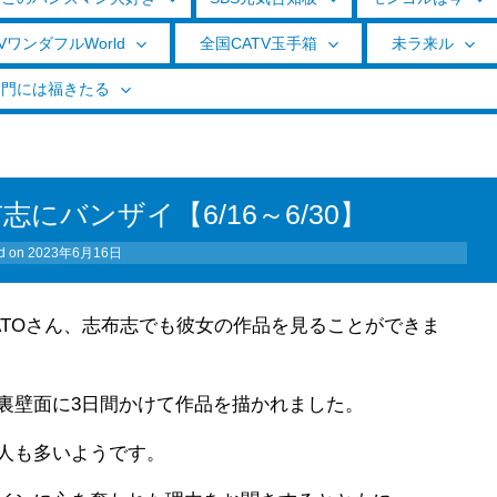
VワンダフルWorld
全国CATV玉手箱
未ラ来ル
く門には福きたる
にバンザイ【6/16～6/30】
d on
2023年6月16日
ATOさん、志布志でも彼女の作品を見ることができま
裏壁面に3日間かけて作品を描かれました。
る人も多いようです。