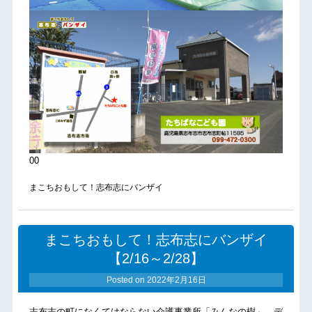
00
まこちおもして！志布志にバンザイ
まこちおもして！志布志にバンザイ
【2/16～2/28】
Posted on
2022年2月16日
志布志の町になくてはならない介護事業所「みんなの樹」、デ