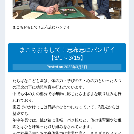
まこちおもして！志布志にバンザイ
まこちおもして！志布志にバンザイ
【3/1～3/15】
Posted on
2022年3月1日
たちばなこども園は、体の力・学びの力・心の力といった３つ
の理念の下に幼児教育を行われています。
中でも体の力の部分では年齢に応じたさまざまな取り組みを行
われており、
園庭でのかけっこは日課のひとつになっていて、2歳児からは
壁逆立ち、
年中年長では、跳び箱に側転、バク転など、他の保育園や幼稚
園とはひと味違った取り組みをされています。
その結果子供たちの身体能力は非常に高く、さまざまなメディ