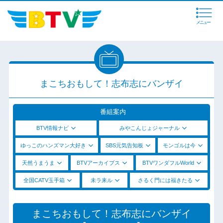
メニュー
まこちおもして！志布志にバンザイ
番組案内
BTV情報ナビ
みやこんじょジャーナル
ゆっこのハンズマン大好き
SBS元気告知板
モンゴルは今
天然うまうま
BTVアーカイブス
BTVワンダフルWorld
全国CATV玉手箱
未ラ来ル
さるく門には福きたる
まこちおもして！志布志にバンザイ