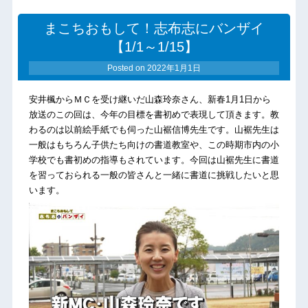
まこちおもして！志布志にバンザイ
【1/1～1/15】
Posted on
2022年1月1日
安井楓からＭＣを受け継いだ山森玲奈さん、新春1月1日から
放送のこの回は、今年の目標を書初めで表現して頂きます。教
わるのは以前絵手紙でも伺った山裾信博先生です。山裾先生は
一般はもちろん子供たち向けの書道教室や、この時期市内の小
学校でも書初めの指導もされています。今回は山裾先生に書道
を習っておられる一般の皆さんと一緒に書道に挑戦したいと思
います。