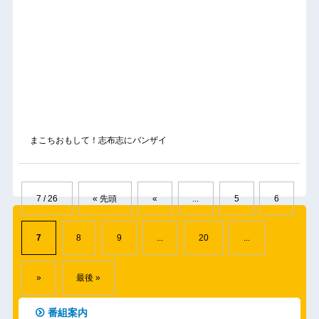
まこちおもして！志布志にバンザイ
7 / 26
« 先頭
«
...
5
6
7
8
9
...
20
...
»
最後 »
番組案内