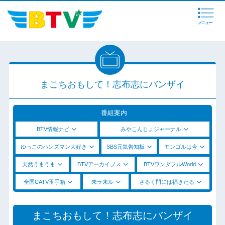
メニュー
まこちおもして！志布志にバンザイ
番組案内
BTV情報ナビ
みやこんじょジャーナル
ゆっこのハンズマン大好き
SBS元気告知板
モンゴルは今
天然うまうま
BTVアーカイブス
BTVワンダフルWorld
全国CATV玉手箱
未ラ来ル
さるく門には福きたる
まこちおもして！志布志にバンザイ