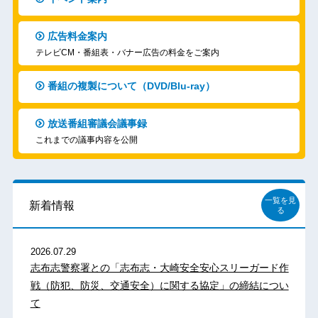
広告料金案内
テレビCM・番組表・バナー広告の料金をご案内
番組の複製について（DVD/Blu-ray）
放送番組審議会議事録
これまでの議事内容を公開
一覧を見
新着情報
る
2026.07.29
志布志警察署との「志布志・大崎安全安心スリーガード作
戦（防犯、防災、交通安全）に関する協定」の締結につい
て