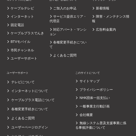
ケーブルテレビ
ご加入のお申込
新着情報
インターネット
サービス提供エリア・
障害・メンテナンス情
代理店
報
固定電話
対応アパート・マンシ
広告料金案内
ケーブルプラスでんき
ョン
BTVモバイル
各種変更手続きについ
て
市民チャンネル
よくあるご質問
ユーザーサポート
ユーザーサポート
このサイトについて
サイトマップ
テレビについて
プライバシーポリシー
インターネットについて
NHK団体一括支払い
ケーブルプラス電話について
一般事業主行動計画
各種変更手続きについて
会社概要
よくあるご質問
無線システム普及支援事業に係
ユーザーページログイン
る事後評価について