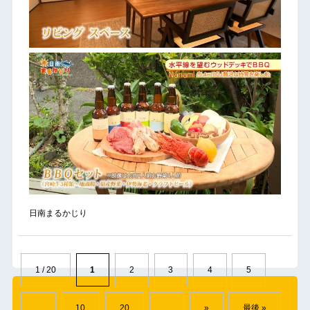
日南まるかじり
1 / 20
1
2
3
4
5
...
10
20
...
»
最後 »