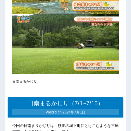
日南まるかじり
日南まるかじり（7/1~7/15）
Posted on
2024年7月1日
今回の日南まりかじりは、飫肥の城下町にとけこむような古民