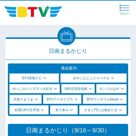
メニュー
日南まるかじり
番組案内
BTV情報ナビ
みやこんじょジャーナル
ゆっこのハンズマン大好き
SBS元気告知板
モンゴルは今
天然うまうま
BTVアーカイブス
BTVワンダフルWorld
全国CATV玉手箱
未ラ来ル
さるく門には福きたる
日南まるかじり（9/16～9/30）