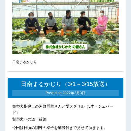
日南まるかじり
日南まるかじり（3/1～3/15放送）
Posted on
2022年3月3日
警察犬指導士の河野麗華さんと愛犬ダリル（5才・シェパー
ド）
警察犬への道・後編
今回は日頃の訓練の様子を解説付きで見せて頂きます。