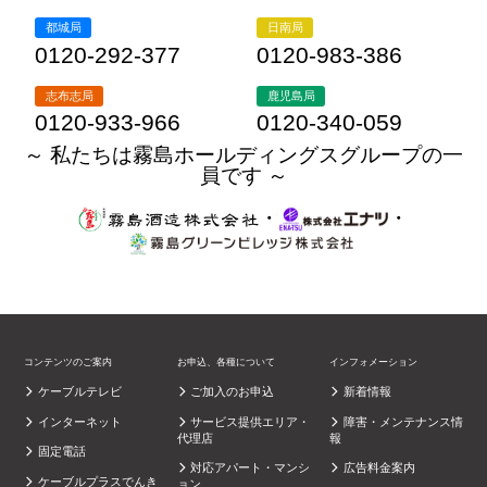
都城局
日南局
0120-292-377
0120-983-386
志布志局
鹿児島局
0120-933-966
0120-340-059
～ 私たちは霧島ホールディングスグループの一
員です ～
・
・
コンテンツのご案内
お申込、各種について
インフォメーション
ケーブルテレビ
ご加入のお申込
新着情報
インターネット
サービス提供エリア・
障害・メンテナンス情
代理店
報
固定電話
対応アパート・マンシ
広告料金案内
ケーブルプラスでんき
ョン