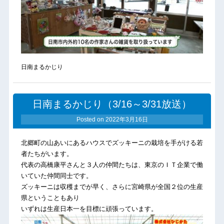
日南まるかじり
日南まるかじり（3/16～3/31放送）
Posted on
2022年3月16日
北郷町の山あいにあるハウスでズッキーニの栽培を手がける若
者たちがいます。
代表の高橋康平さんと３人の仲間たちは、東京のＩＴ企業で働
いていた仲間同士です。
ズッキーニは収穫までが早く、さらに宮崎県が全国２位の生産
県ということもあり
いずれは生産日本一を目標に頑張っています。