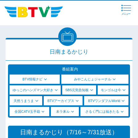
メニュー
日南まるかじり
番組案内
BTV情報ナビ
みやこんじょジャーナル
ゆっこのハンズマン大好き
SBS元気告知板
モンゴルは今
天然うまうま
BTVアーカイブス
BTVワンダフルWorld
全国CATV玉手箱
未ラ来ル
さるく門には福きたる
日南まるかじり（7/16～7/31放送）