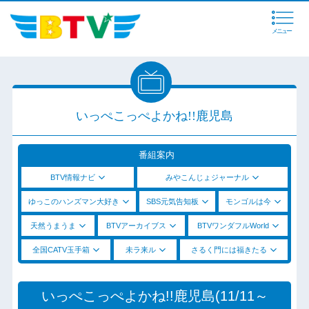
メニュー
いっぺこっぺよかね!!鹿児島
番組案内
BTV情報ナビ
みやこんじょジャーナル
ゆっこのハンズマン大好き
SBS元気告知板
モンゴルは今
天然うまうま
BTVアーカイブス
BTVワンダフルWorld
全国CATV玉手箱
未ラ来ル
さるく門には福きたる
いっぺこっぺよかね!!鹿児島(11/11～