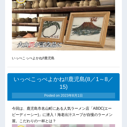
いっぺこっぺよかね!!鹿児島
いっぺこっぺよかね!!鹿児島(8／1～8／
15)
Posted on
2023年8月1日
今回は、鹿児島市名山町にある人気ラーメン店「ABDC(エー
ビーディーシー)」に潜入！海老出汁スープが自慢のラーメン
屋。こだわりの一杯とは？