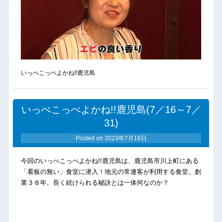
いっぺこっぺよかね!!鹿児島
いっぺこっぺよかね!!鹿児島(7／16～7／
31)
Posted on
2023年7月16日
今回のいっぺこっぺよかね!!鹿児島は、鹿児島市川上町にある
「看板の無い」食堂に潜入！地元の常連客が利用する食堂。創
業３８年。長く続けられる秘訣とは一体何なのか？