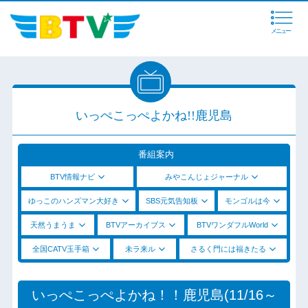
メニュー
いっぺこっぺよかね!!鹿児島
番組案内
BTV情報ナビ
みやこんじょジャーナル
ゆっこのハンズマン大好き
SBS元気告知板
モンゴルは今
天然うまうま
BTVアーカイブス
BTVワンダフルWorld
全国CATV玉手箱
未ラ来ル
さるく門には福きたる
いっぺこっぺよかね！！鹿児島(11/16～