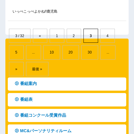
いっぺこっぺよかね!!鹿児島
3 / 32
«
1
2
3
4
5
...
10
20
30
...
»
最後 »
番組案内
番組表
番組コンクール受賞作品
MC&パーソナリティルーム