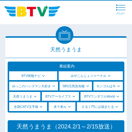
メニュー
天然うまうま
番組案内
BTV情報ナビ
みやこんじょジャーナル
ゆっこのハンズマン大好き
SBS元気告知板
モンゴルは今
天然うまうま
BTVアーカイブス
BTVワンダフルWorld
全国CATV玉手箱
未ラ来ル
さるく門には福きたる
天然うまうま（2024.2/1～2/15放送）