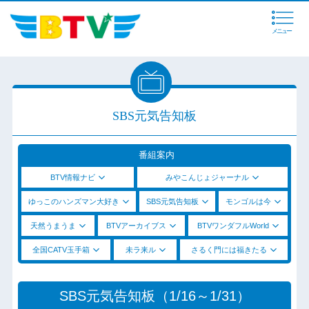
メニュー
SBS元気告知板
番組案内
BTV情報ナビ
みやこんじょジャーナル
ゆっこのハンズマン大好き
SBS元気告知板
モンゴルは今
天然うまうま
BTVアーカイブス
BTVワンダフルWorld
全国CATV玉手箱
未ラ来ル
さるく門には福きたる
SBS元気告知板（1/16～1/31）