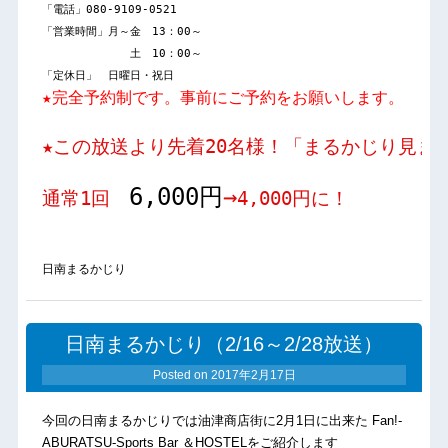
「電話」080-9109-0521

「営業時間」月～金　13：00～

　　　　　　　　土　10：00～

★この放送より先着20名様！「まるかじり見ま
6,000円
→
通常1回　
4,000円に！
日南まるかじり
日南まるかじり（2/16～2/28放送）
Posted on
2017年2月17日
今回の日南まるかじりでは油津商店街に2月1日に出来た Fan!-
ABURATSU-Sports Bar ＆HOSTELをご紹介します