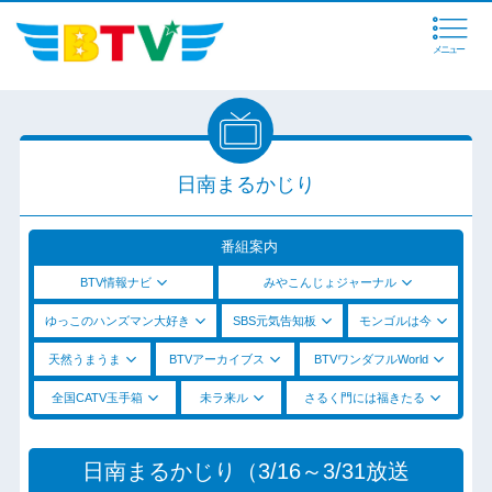
メニュー
日南まるかじり
番組案内
BTV情報ナビ
みやこんじょジャーナル
ゆっこのハンズマン大好き
SBS元気告知板
モンゴルは今
天然うまうま
BTVアーカイブス
BTVワンダフルWorld
全国CATV玉手箱
未ラ来ル
さるく門には福きたる
日南まるかじり（3/16～3/31放送