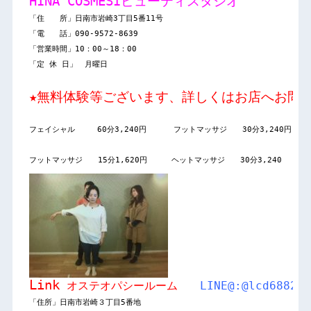
「住　　所」日南市岩崎3丁目5番11号

「電　　話」090-9572-8639

「営業時間」10：00～18：00

★無料体験等ございます、詳しくはお店へお問
フェイシャル　   60分3,240円　    フットマッサジ　　30分3,240円

フットマッサジ　　15分1,620円     ヘットマッサジ　　30分3,240
Link
 オステオパシールーム　　
「住所」日南市岩崎３丁目5番地
