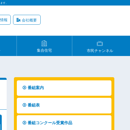
います。
情報
会社概要
ル
集合住宅
市民チャンネル
番組案内
番組表
番組コンクール受賞作品