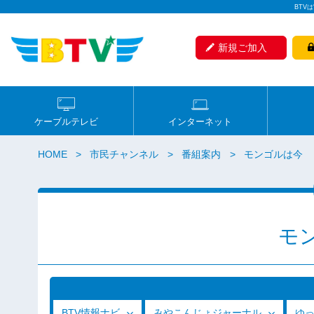
BTV
新規ご加入
ケーブルテレビ
インターネット
HOME
市民チャンネル
番組案内
モンゴルは今
モ
BTV情報ナビ
みやこんじょジャーナル
ゆ