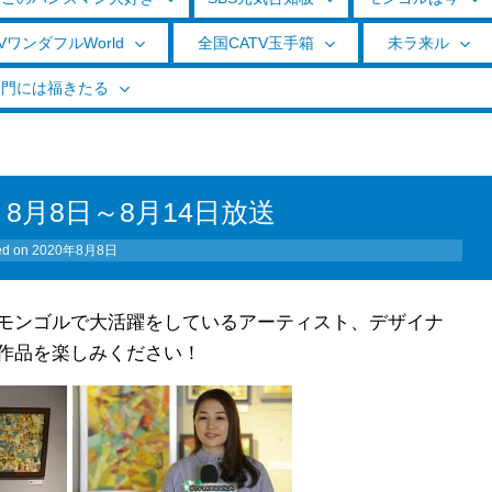
VワンダフルWorld
全国CATV玉手箱
未ラ来ル
く門には福きたる
8月8日～8月14日放送
ed on
2020年8月8日
モンゴルで大活躍をしているアーティスト、デザイナ
作品を楽しみください！