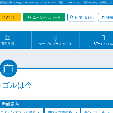
は宮崎県都城市を中心にケーブルテレビ、インターネット、電話、スマートフォン、電気のサービスを展開して
ログイン
ユーザーサポート
お問い合わせ
採用
固定電話
ケーブルプラスでんき
BTVモバイ
ンゴルは今
番組案内
っこのハンズマン大好き
SBS元気告知板
モンゴルは今