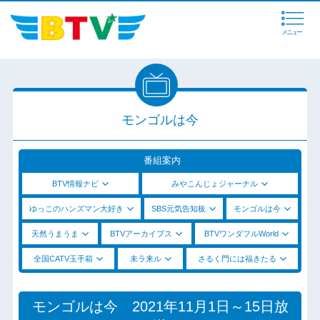
メニュー
モンゴルは今
番組案内
BTV情報ナビ
みやこんじょジャーナル
ゆっこのハンズマン大好き
SBS元気告知板
モンゴルは今
天然うまうま
BTVアーカイブス
BTVワンダフルWorld
全国CATV玉手箱
未ラ来ル
さるく門には福きたる
モンゴルは今 2021年11月1日～15日放