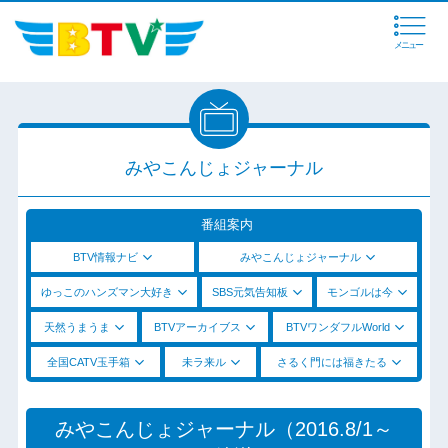
メニュー
みやこんじょジャーナル
番組案内
BTV情報ナビ
みやこんじょジャーナル
ゆっこのハンズマン大好き
SBS元気告知板
モンゴルは今
天然うまうま
BTVアーカイブス
BTVワンダフルWorld
全国CATV玉手箱
未ラ来ル
さるく門には福きたる
みやこんじょジャーナル（2016.8/1～