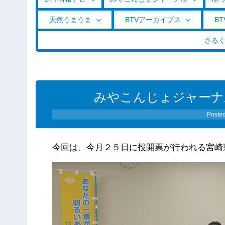
天然うまうま
BTVアーカイブス
BT
さる
みやこんじょジャーナル（2
Poste
今回は、今月２５日に投開票が行われる宮崎