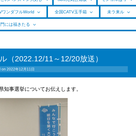
VワンダフルWorld
全国CATV玉手箱
未ラ来ル
く門には福きたる
022.12/11～12/20放送）
d on
2022年12月11日
県知事選挙についてお伝えします。