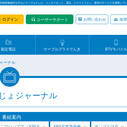
は宮崎県都城市を中心にケーブルテレビ、インターネット、電話、スマートフォン、電気のサービスを展開して
ログイン
ユーザーサポート
お問い合わせ
採用
固定電話
ケーブルプラスでんき
BTVモバイ
ャーナル
じょジャーナル
番組案内
っこのハンズマン大好き
SBS元気告知板
モンゴルは今