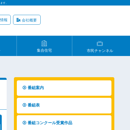
います。
情報
会社概要
ル
集合住宅
市民チャンネル
番組案内
番組表
番組コンクール受賞作品