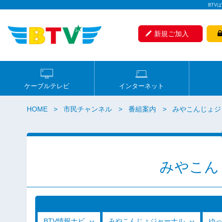
BTV
新規ご加入
ケーブルテレビ
インターネット
HOME
市民チャンネル
番組案内
みやこんじょジ
みやこん
BTV情報ナビ
みやこんじょジャーナル
ゆ