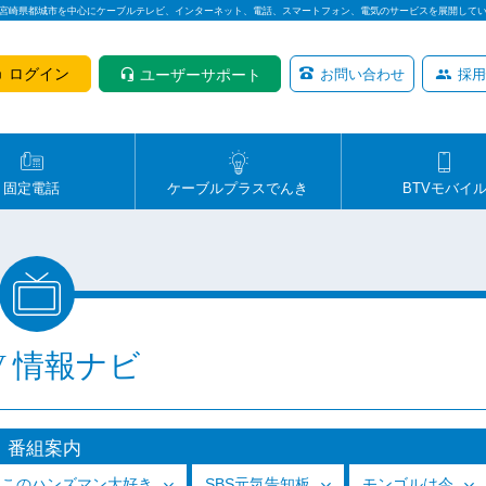
は宮崎県都城市を中心にケーブルテレビ、インターネット、電話、スマートフォン、電気のサービスを展開して
ログイン
ユーザーサポート
お問い合わせ
採用
固定電話
ケーブルプラスでんき
BTVモバイ
V 情報ナビ
番組案内
っこのハンズマン大好き
SBS元気告知板
モンゴルは今