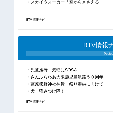
・スカイウォーカー「空からささえる」
BTV 情報ナビ
BTV情報ナ
Poste
・児童虐待 気軽にSOSを
・さんふらわあ大阪鹿児島航路５０周年
・蓬原熊野神社神舞 祭り奉納に向けて
・犬・猫みつけ隊！
BTV 情報ナビ