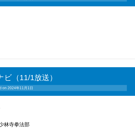
ナビ（11/1放送）
d on
2024年11月1日
供
少林寺拳法部