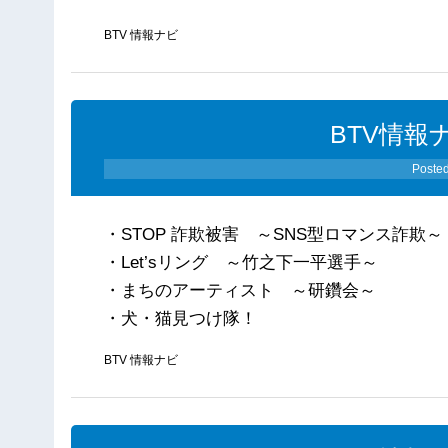
BTV 情報ナビ
BTV情報ナ
Poste
・STOP 詐欺被害 ～SNS型ロマンス詐欺～
・Let’sリング ～竹之下一平選手～
・まちのアーティスト ～研鑽会～
・犬・猫見つけ隊！
BTV 情報ナビ