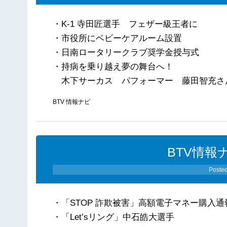
・K-1 寺田匠選手 フェザー級王者に
・市役所にベビーケアルーム設置
・日南ロータリークラブ奨学金授与式
・持病を乗り越え夢の舞台へ！
木下サーカス パフォーマー 藤田智充さ
BTV 情報ナビ
BTV情報ナ
Poste
・「STOP 詐欺被害」高額電子マネー購入通
・「Let’sリング」中石皓大選手