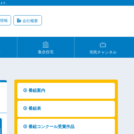
います。
情報
会社概要
ル
集合住宅
市民チャンネル
番組案内
番組表
番組コンクール受賞作品