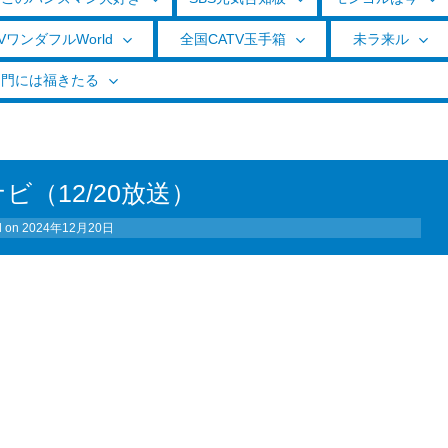
VワンダフルWorld
全国CATV玉手箱
未ラ来ル
く門には福きたる
ビ（12/20放送）
d on
2024年12月20日