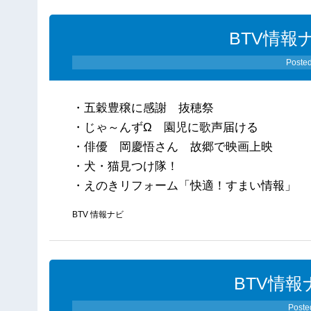
BTV情報ナ
Poste
・五穀豊穣に感謝 抜穂祭
・じゃ～んずΩ 園児に歌声届ける
・俳優 岡慶悟さん 故郷で映画上映
・犬・猫見つけ隊！
・えのきリフォーム「快適！すまい情報」
BTV 情報ナビ
BTV情報
Poste