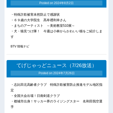
Posted on
2024年8月2日
・特殊詐欺被害未然防止で感謝状
・６９歳の大学院生 髙牟禮利幸さん
・まちのアーティスト ～美術教室510展～
・犬・猫見つけ隊！ 今週は小林からかわいい猫をご紹介しま
す
BTV 情報ナビ
てげじゃっどニュース（7/26放送）
Posted on
2024年7月26日
・志比田北高齢者クラブ 特殊詐欺被害防止推進モデル地区指
定
・全国大会出場！日南剣道クラブ
・都城市出身！サッカー界のライジングスター 名和田我空選
手