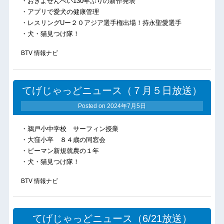
・おきよせんべい130年ぶりの新作発表
・アプリで愛犬の健康管理
・レスリングUー２０アジア選手権出場！持永聖愛選手
・犬・猫見つけ隊！
BTV 情報ナビ
てげじゃっどニュース（７月５日放送）
Posted on
2024年7月5日
・鵜戸小中学校 サーフィン授業
・大窪小卒 ８４歳の同窓会
・ピーマン新規就農の１年
・犬・猫見つけ隊！
BTV 情報ナビ
てげじゃっどニュース（6/21放送）