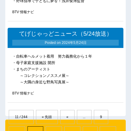
・野球指導で子どもに夢を！浅井俊博監督
BTV 情報ナビ
てげじゃっどニュース（5/24放送）
Posted on
2024年5月24日
・自転車ヘルメット着用 努力義務化から１年
・母子家庭支援施設 開所
・まちのアーティスト
～コレクションノススメ展～
～大隅の身近な野鳥写真展～
BTV 情報ナビ
11 / 244
« 先頭
«
...
9