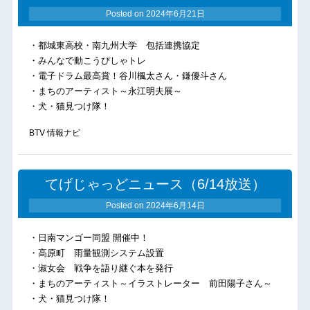
Posted on
2024年6月21日
・都城東高校・南九州大学 包括連携協定
・みんなで動こうぴしゃトレ
・電子ドラム最高賞！谷川楓太さん・鎌優斗さん
・まちのアーティスト～永江明夫展～
・犬・猫見つけ隊！
BTV 情報ナビ
てげじゃっどニュース（6/14放送）
Posted on
2024年6月14日
・日南マンゴー同盟 開催中！
・高原町 雨量観測システム設置
・淑女会 戦争を語り継ぐ本を発行
・まちのアーティスト～イラストレーター 前田陽子さん～
・犬・猫見つけ隊！