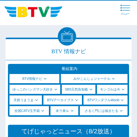
メニュー
BTV 情報ナビ
番組案内
BTV情報ナビ
みやこんじょジャーナル
ゆっこのハンズマン大好き
SBS元気告知板
モンゴルは今
天然うまうま
BTVアーカイブス
BTVワンダフルWorld
全国CATV玉手箱
未ラ来ル
さるく門には福きたる
てげじゃっどニュース（8/2放送）