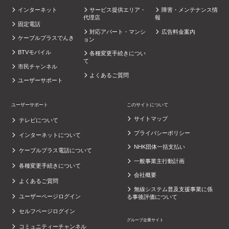
インターネット
サービス提供エリア・
障害・メンテナンス情
代理店
報
固定電話
対応アパート・マンシ
広告料金案内
ケーブルプラスでんき
ョン
BTVモバイル
各種変更手続きについ
て
市民チャンネル
よくあるご質問
ユーザーサポート
ユーザーサポート
このサイトについて
サイトマップ
テレビについて
プライバシーポリシー
インターネットについて
NHK団体一括支払い
ケーブルプラス電話について
一般事業主行動計画
各種変更手続きについて
会社概要
よくあるご質問
無線システム普及支援事業に係
ユーザーページログイン
る事後評価について
セルフページログイン
グループ企業サイト
コミュニティーチャンネル