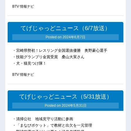
BTV 情報ナビ
てげじゃっどニュース（6/7放送）
Posted on
2024年6月7日
・宮崎県勢初！レスリング全国選抜優勝 奥野豪心選手
・技能グランプリ金賞受賞 桑山大実さん
・犬・猫見つけ隊！
BTV 情報ナビ
てげじゃっどニュース（5/31放送）
Posted on
2024年5月31日
・清掃公社 地域見守り活動に参画
・「まなびポケット」で教材と出欠を一元管理