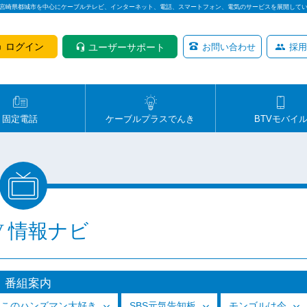
は宮崎県都城市を中心にケーブルテレビ、インターネット、電話、スマートフォン、電気のサービスを展開して
ログイン
ユーザーサポート
お問い合わせ
採用
固定電話
ケーブルプラスでんき
BTVモバイ
V 情報ナビ
番組案内
っこのハンズマン大好き
SBS元気告知板
モンゴルは今