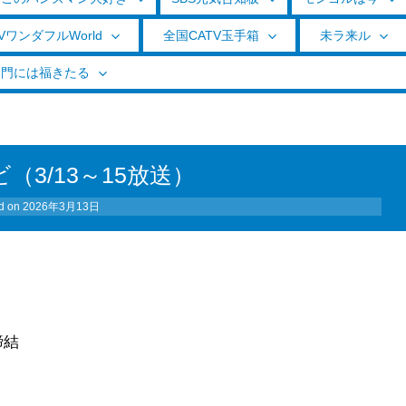
VワンダフルWorld
全国CATV玉手箱
未ラ来ル
く門には福きたる
（3/13～15放送）
d on
2026年3月13日
締結