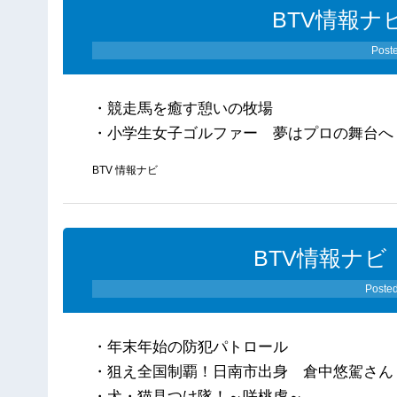
BTV情報ナビ
Post
・競走馬を癒す憩いの牧場
・小学生女子ゴルファー 夢はプロの舞台へ
BTV 情報ナビ
BTV情報ナビ（
Poste
・年末年始の防犯パトロール
・狙え全国制覇！日南市出身 倉中悠駕さん
・犬・猫見つけ隊！～咲桃虎～