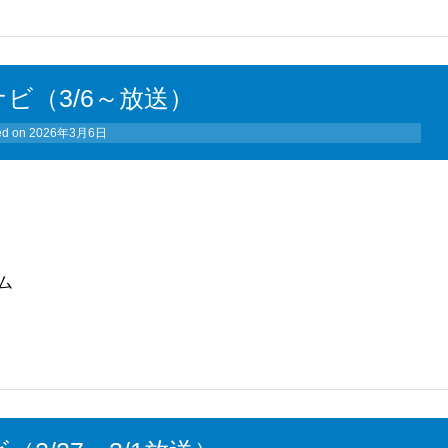
ナビ（3/6～放送）
ed on
2026年3月6日
ム