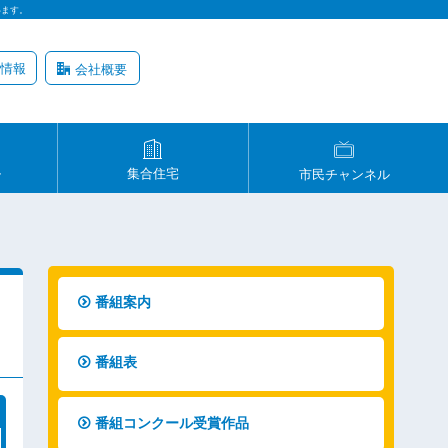
います。
情報
会社概要
ル
集合住宅
市民チャンネル
番組案内
番組表
番組コンクール受賞作品