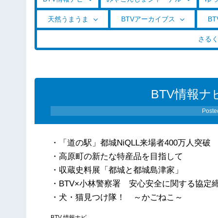
天然うまうま
BTVアーカイブス
BT
さる
BTV情報ナビ
Poste
・「道の駅」都城NiQLL来場者400万人突破
・高原町の新たな特産品を目指して
・収蔵史料展「都城と都城島津家」
・BTV×小林警察署 安心安全に関する協定
・犬・猫見つけ隊！ ～かごねこ～
BTV 情報ナビ