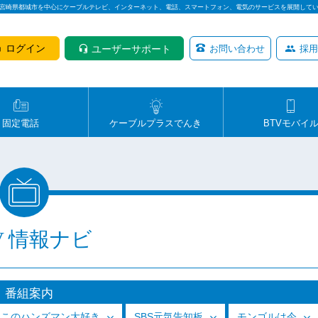
は宮崎県都城市を中心にケーブルテレビ、インターネット、電話、スマートフォン、電気のサービスを展開して
ログイン
ユーザーサポート
お問い合わせ
採用
固定電話
ケーブルプラスでんき
BTVモバイ
V 情報ナビ
番組案内
っこのハンズマン大好き
SBS元気告知板
モンゴルは今