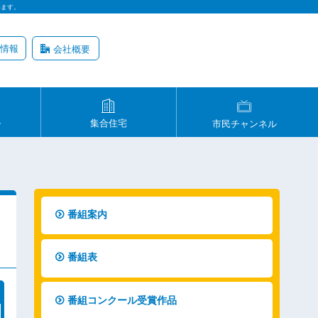
います。
情報
会社概要
ル
集合住宅
市民チャンネル
番組案内
番組表
番組コンクール受賞作品