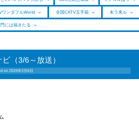
VワンダフルWorld
全国CATV玉手箱
未ラ来ル
く門には福きたる
ナビ（3/6～放送）
ed on
2026年3月6日
ム