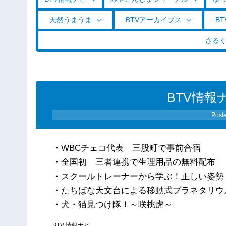
天然うまうま
BTVアーカイブス
BT
さる
BTV情報
Post
・WBCチェコ代表 三股町で事前合宿
・全国初 三者連携で生理用品の無料配布
・スクールトレーナーから学ぶ！正しい姿勢
・たちばな天文台による移動式プラネタリウ
・犬・猫見つけ隊！～咲桃虎～
BTV 情報ナビ