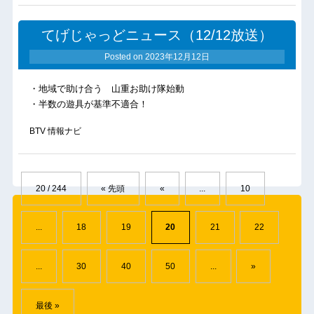
てげじゃっどニュース（12/12放送）
Posted on
2023年12月12日
・地域で助け合う 山重お助け隊始動
・半数の遊具が基準不適合！
BTV 情報ナビ
20 / 244
« 先頭
«
...
10
...
18
19
20
21
22
...
30
40
50
...
»
最後 »