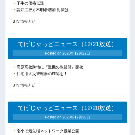
・子牛の価格低迷
・認知症行方不明者増加 対策は
BTV 情報ナビ
てげじゃっどニュース（12/21放送）
Posted on
2023年12月22日
・高原高校跡地に『重機の教習所』開校
・住宅用火災警報器の確認を！
BTV 情報ナビ
てげじゃっどニュース（12/20放送）
Posted on
2023年12月20日
・南小で最先端ネットワーク授業公開