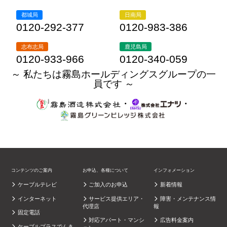
都城局
日南局
0120-292-377
0120-983-386
志布志局
鹿児島局
0120-933-966
0120-340-059
～ 私たちは霧島ホールディングスグループの一
員です ～
・
・
コンテンツのご案内
お申込、各種について
インフォメーション
ケーブルテレビ
ご加入のお申込
新着情報
インターネット
サービス提供エリア・
障害・メンテナンス情
代理店
報
固定電話
対応アパート・マンシ
広告料金案内
ケーブルプラスでんき