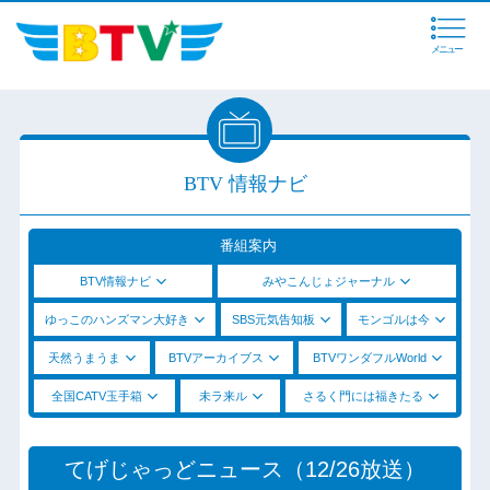
メニュー
BTV 情報ナビ
番組案内
BTV情報ナビ
みやこんじょジャーナル
ゆっこのハンズマン大好き
SBS元気告知板
モンゴルは今
天然うまうま
BTVアーカイブス
BTVワンダフルWorld
全国CATV玉手箱
未ラ来ル
さるく門には福きたる
てげじゃっどニュース（12/26放送）