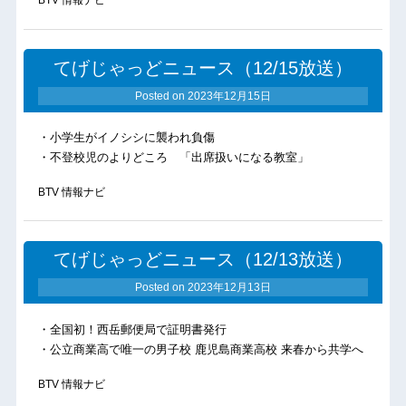
BTV 情報ナビ
てげじゃっどニュース（12/15放送）
Posted on
2023年12月15日
・小学生がイノシシに襲われ負傷
・不登校児のよりどころ 「出席扱いになる教室」
BTV 情報ナビ
てげじゃっどニュース（12/13放送）
Posted on
2023年12月13日
・全国初！西岳郵便局で証明書発行
・公立商業高で唯一の男子校 鹿児島商業高校 来春から共学へ
BTV 情報ナビ