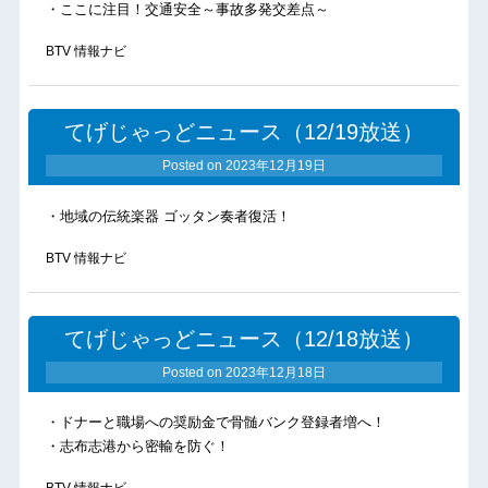
・ここに注目！交通安全～事故多発交差点～
BTV 情報ナビ
てげじゃっどニュース（12/19放送）
Posted on
2023年12月19日
・地域の伝統楽器 ゴッタン奏者復活！
BTV 情報ナビ
てげじゃっどニュース（12/18放送）
Posted on
2023年12月18日
・ドナーと職場への奨励金で骨髄バンク登録者増へ！
・志布志港から密輸を防ぐ！