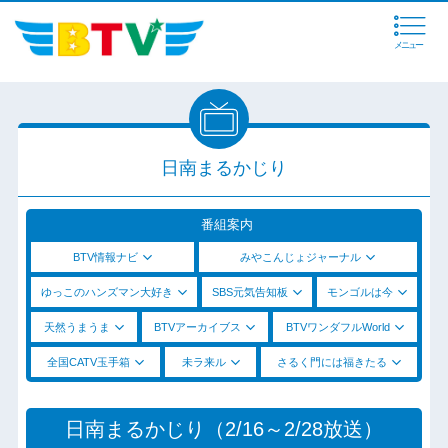
メニュー
日南まるかじり
番組案内
BTV情報ナビ
みやこんじょジャーナル
ゆっこのハンズマン大好き
SBS元気告知板
モンゴルは今
天然うまうま
BTVアーカイブス
BTVワンダフルWorld
全国CATV玉手箱
未ラ来ル
さるく門には福きたる
日南まるかじり（2/16～2/28放送）