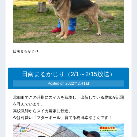
日南まるかじり
日南まるかじり（2/1～2/15放送）
Posted on
2022年2月1日
北郷町でこの時期にスイカを栽培し、出荷している農家が話題
を呼んでいます。
高校教師からスイカ農家に転進。
今は可愛い「マダーボール」育てる穐田幸冶さんです！