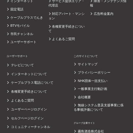
インターネット
サービス提供エリア・
障害・メンテナンス情
代理店
報
固定電話
対応アパート・マンシ
広告料金案内
ケーブルプラスでんき
ョン
BTVモバイル
各種変更手続きについ
て
市民チャンネル
よくあるご質問
ユーザーサポート
ユーザーサポート
このサイトについて
サイトマップ
テレビについて
プライバシーポリシー
インターネットについて
NHK団体一括支払い
ケーブルプラス電話について
一般事業主行動計画
各種変更手続きについて
会社概要
よくあるご質問
無線システム普及支援事業に係
ユーザーページログイン
る事後評価について
セルフページログイン
グループ企業サイト
コミュニティーチャンネル
霧島酒造株式会社