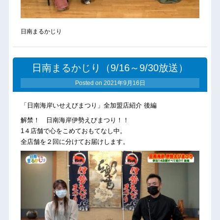
日南まるかじり
日南まるかじり（9/16～9/30放送）
Posted on
2021年9月16日
「日南海岸いせえびまつり」全加盟店紹介 後編
解禁！ 日南海岸伊勢えびまつり！！
1４店舗で心をこめておもてなし中。
全店舗を２回に分けてお届けします。