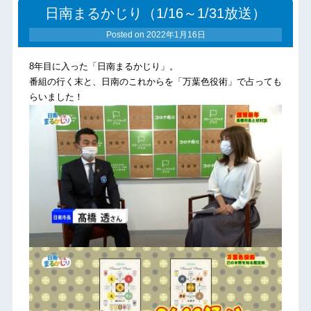
日南まるかじり（1/16～1/31放送）
Posted on
2022年1月16日
8年目に入った「日南まるかじり」。
番組の行く末と、日南のこれからを「万葉色役術」で占っても
らいました！