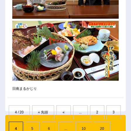
日南まるかじり
4 / 20
« 先頭
«
...
2
3
4
5
6
...
10
20