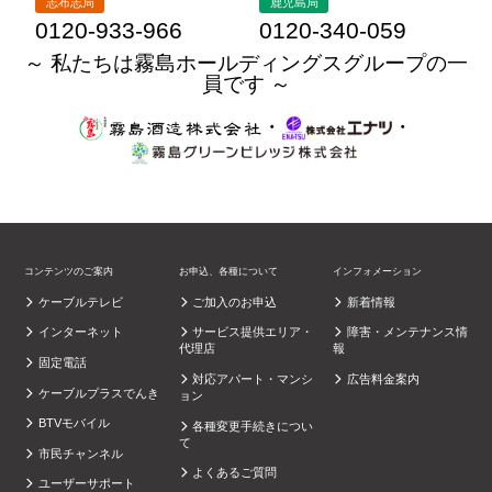
志布志局
鹿児島局
0120-933-966
0120-340-059
～ 私たちは霧島ホールディングスグループの一
員です ～
・
・
コンテンツのご案内
お申込、各種について
インフォメーション
ケーブルテレビ
ご加入のお申込
新着情報
インターネット
サービス提供エリア・
障害・メンテナンス情
代理店
報
固定電話
対応アパート・マンシ
広告料金案内
ケーブルプラスでんき
ョン
BTVモバイル
各種変更手続きについ
て
市民チャンネル
よくあるご質問
ユーザーサポート