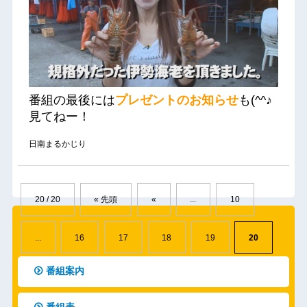
番組の最後には
プレゼントのお知らせ
も(^^♪
見てねー！
日南まるかじり
20 / 20
« 先頭
«
...
10
...
16
17
18
19
20
番組案内
番組表