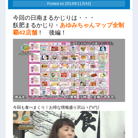
Posted on
2014年11月4日
今回の日南まるかじりは・・・
飫肥まるかじり・
あゆみちゃんマップ全制
覇42店舗
！ 後編！
今回も食べまくり！お得な情報盛り沢山ヽ(^o^)丿