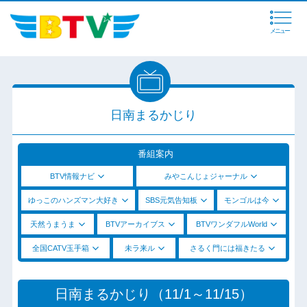
メニュー
日南まるかじり
番組案内
BTV情報ナビ
みやこんじょジャーナル
ゆっこのハンズマン大好き
SBS元気告知板
モンゴルは今
天然うまうま
BTVアーカイブス
BTVワンダフルWorld
全国CATV玉手箱
未ラ来ル
さるく門には福きたる
日南まるかじり（11/1～11/15）