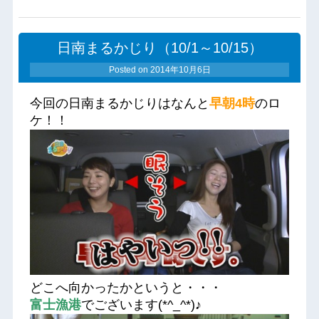
日南まるかじり（10/1～10/15）
Posted on
2014年10月6日
今回の日南まるかじりはなんと
早朝4時
のロ
ケ！！
どこへ向かったかというと・・・
富士漁港
でございます(*^_^*)♪