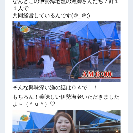
なんとこの伊勢海老漁の漁師さんたち７軒１
１人で
共同経営しているんです(＠_＠;)
そんな興味深い漁の話はＯＡで！！
もちろん！美味しい伊勢海老いただきました
よ～（＾ｕ＾）♡