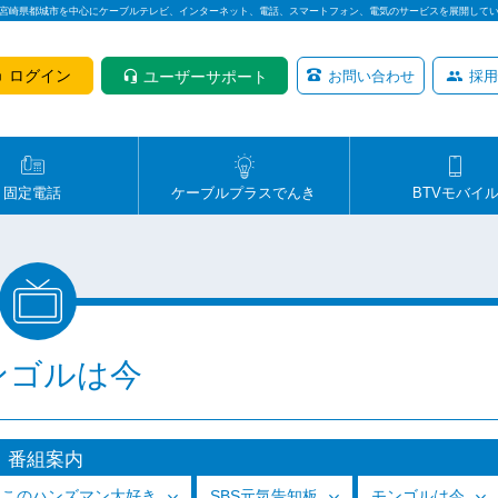
は宮崎県都城市を中心にケーブルテレビ、インターネット、電話、スマートフォン、電気のサービスを展開して
ログイン
ユーザーサポート
お問い合わせ
採用
固定電話
ケーブルプラスでんき
BTVモバイ
ンゴルは今
番組案内
っこのハンズマン大好き
SBS元気告知板
モンゴルは今