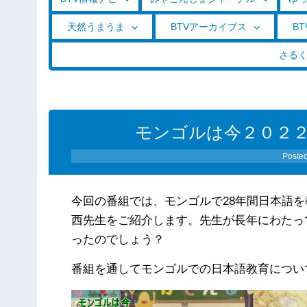
天然うまうま
BTVアーカイブス
BT
さる
モンゴルは今２０２
Poste
今回の番組では、モンゴルで28年間日本語
西先生をご紹介します。先生が長年にわたっ
ったのでしょう？
番組を通してモンゴルでの日本語教育につい