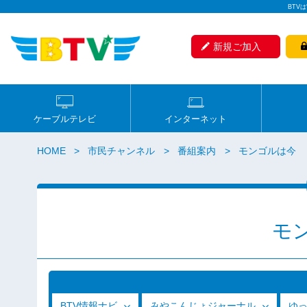
BTV
新規ご加入
ケーブルテレビ
インターネット
HOME
市民チャンネル
番組案内
モンゴルは今
モ
BTV情報ナビ
みやこんじょジャーナル
ゆ