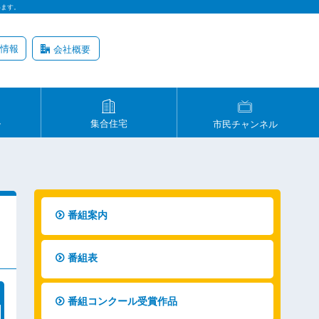
います。
情報
会社概要
ル
集合住宅
市民チャンネル
番組案内
番組表
番組コンクール受賞作品